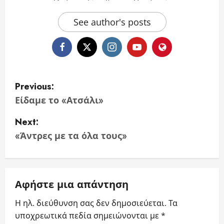
See author's posts
P
Previous:
o
Είδαμε το «Ατσάλι»
s
Next:
«Άντρες με τα όλα τους»
t
n
a
Αφήστε μια απάντηση
v
Η ηλ. διεύθυνση σας δεν δημοσιεύεται.
Τα
υποχρεωτικά πεδία σημειώνονται με
*