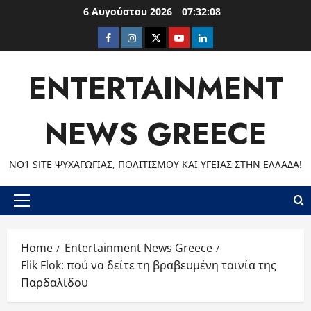
Skip
6 Αυγούστου 2026
07:32:09
to
Facebook
Instagram
Twitter
Youtube
LinkedIn
content
ENTERTAINMENT
NEWS GREECE
ΝΟ1 SITE ΨΥΧΑΓΩΓΊΑΣ, ΠΟΛΙΤΙΣΜΟΎ ΚΑΙ ΥΓΕΊΑΣ ΣΤΗΝ ΕΛΛΆΔΑ!
Primary
Menu
Home
Entertainment News Greece
Flik Flok: πού να δείτε τη βραβευμένη ταινία της
Παρδαλίδου