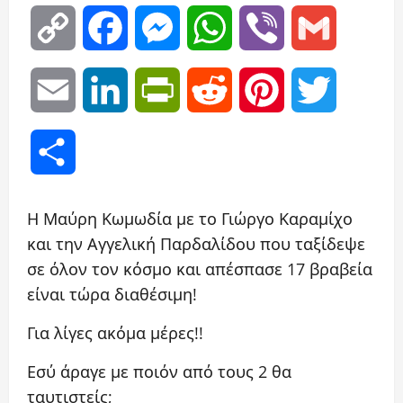
Copy
Facebook
Messenger
WhatsApp
Viber
Gmail
Link
Email
LinkedIn
PrintFriendly
Reddit
Pinterest
Twitter
Μοιραστείτε
Η Μαύρη Κωμωδία με το Γιώργο Καραμίχο
και την Αγγελική Παρδαλίδου που ταξίδεψε
σε όλον τον κόσμο και απέσπασε 17 βραβεία
είναι τώρα διαθέσιμη!
Για λίγες ακόμα μέρες!!
Εσύ άραγε με ποιόν από τους 2 θα
ταυτιστείς;