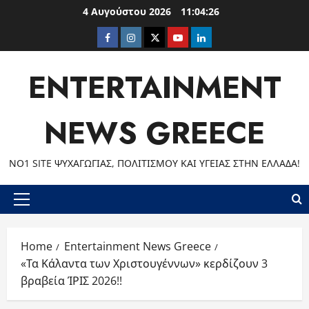
Skip
4 Αυγούστου 2026
11:04:26
to
Facebook
Instagram
Twitter
Youtube
LinkedIn
content
ENTERTAINMENT
NEWS GREECE
ΝΟ1 SITE ΨΥΧΑΓΩΓΊΑΣ, ΠΟΛΙΤΙΣΜΟΎ ΚΑΙ ΥΓΕΊΑΣ ΣΤΗΝ ΕΛΛΆΔΑ!
Primary
Menu
Home
Entertainment News Greece
«Τα Κάλαντα των Χριστουγέννων» κερδίζουν 3
βραβεία ΊΡΙΣ 2026!!