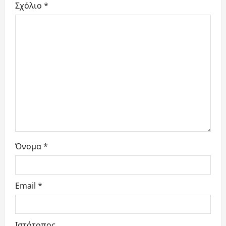
Σχόλιο
*
a
t
i
o
n
Όνομα
*
Email
*
Ιστότοπος