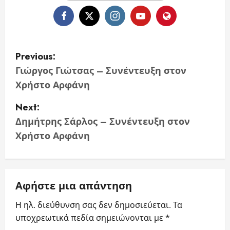
P
Previous:
o
Γιώργος Γιώτσας – Συνέντευξη στον
Χρήστο Αρφάνη
s
Next:
t
Δημήτρης Σάρλος – Συνέντευξη στον
n
Χρήστο Αρφάνη
a
v
Αφήστε μια απάντηση
i
Η ηλ. διεύθυνση σας δεν δημοσιεύεται.
Τα
υποχρεωτικά πεδία σημειώνονται με
*
g