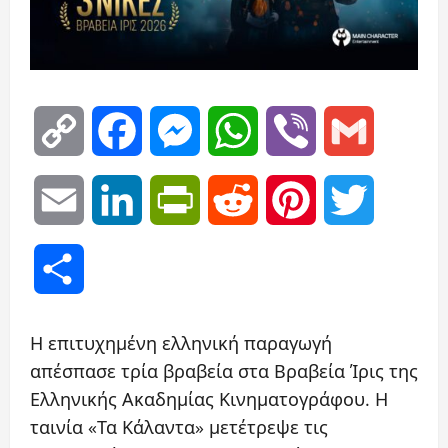
Copy
Facebook
Messenger
WhatsApp
Viber
Gmail
Link
Email
LinkedIn
PrintFriendly
Reddit
Pinterest
Twitter
Μοιραστείτε
Η επιτυχημένη ελληνική παραγωγή
απέσπασε τρία βραβεία στα Βραβεία Ίρις της
Ελληνικής Ακαδημίας Κινηματογράφου. Η
ταινία «Τα Κάλαντα» μετέτρεψε τις