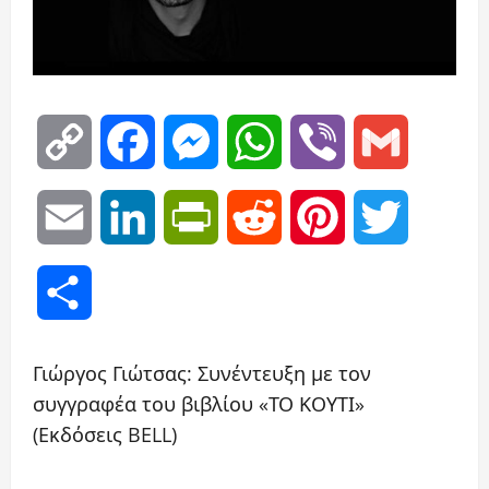
Copy
Facebook
Messenger
WhatsApp
Viber
Gmail
Link
Email
LinkedIn
PrintFriendly
Reddit
Pinterest
Twitter
Μοιραστείτε
Γιώργος Γιώτσας: Συνέντευξη με τον
συγγραφέα του βιβλίου «ΤΟ ΚΟΥΤΙ»
(Εκδόσεις BELL)