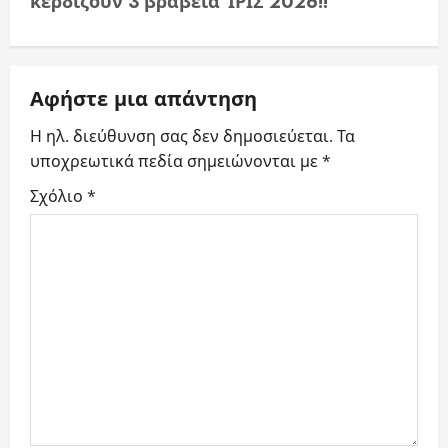
n
κερδίζουν 3 βραβεία ΊΡΙΣ 2026!!
a
v
Αφήστε μια απάντηση
i
Η ηλ. διεύθυνση σας δεν δημοσιεύεται.
Τα
υποχρεωτικά πεδία σημειώνονται με
*
g
Σχόλιο
*
a
t
i
o
n