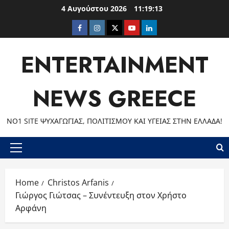
Skip
4 Αυγούστου 2026
11:19:14
to
Facebook
Instagram
Twitter
Youtube
LinkedIn
content
ENTERTAINMENT
NEWS GREECE
ΝΟ1 SITE ΨΥΧΑΓΩΓΊΑΣ, ΠΟΛΙΤΙΣΜΟΎ ΚΑΙ ΥΓΕΊΑΣ ΣΤΗΝ ΕΛΛΆΔΑ!
Primary
Menu
Home
Christos Arfanis
Γιώργος Γιώτσας – Συνέντευξη στον Χρήστο
Αρφάνη