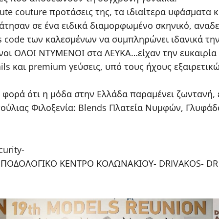
aute couture προτάσεις της, τα ιδιαίτερα υφάσματα 
άτησαν σε ένα ειδικά διαμορφωμένο σκηνικό, αναδει
ress code των καλεσμένων να συμπληρώνει ιδανικά τ
ενοι ΟΛΟΙ ΝΤΥΜΕΝΟΙ στα ΛΕΥΚΑ…είχαν την ευκαιρία
ails και premium γεύσεις, υπό τους ήχους εξαιρετι
α φορά ότι η μόδα στην Ελλάδα παραμένει ζωντανή,
τούλιας Φιλοξενία: Blends Πλατεία Νυμφών, Γλυφάδ
urity-
HAIR – ΠΟΔΟΛΟΓΙΚΟ ΚΕΝΤΡΟ ΚΟΛΩΝΑΚΙΟΥ- DRIVAKOS-