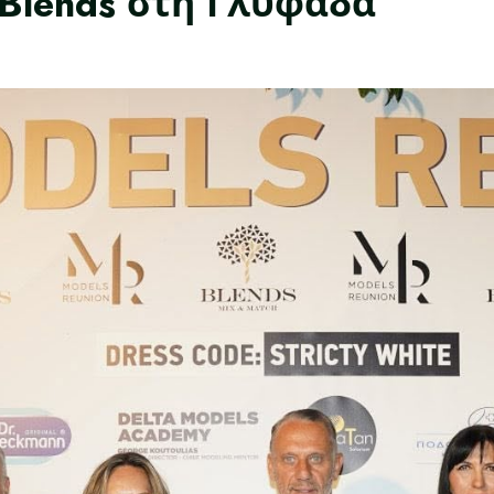
Blends στη Γλυφάδα