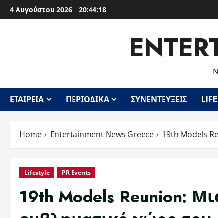
Skip
4 Αυγούστου 2026
20:44:20
to
content
ENTER
Ν
ΕΤΑΙΡΕΊΑ
ΠΕΡΙΟΔΙΚΆ
ΣΥΝΕΝΤΕΎΞΕΙΣ
LIF
Home
Entertainment News Greece
19th Models R
Lifestyle
PR Events
19th Models Reunion: Μ