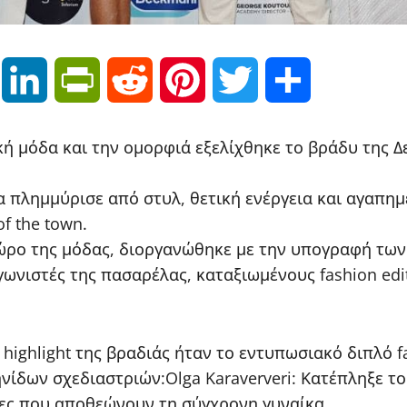
Email
LinkedIn
PrintFriendly
Reddit
Pinterest
Twitter
Μοιραστείτε
 μόδα και την ομορφιά εξελίχθηκε το βράδυ της Δευ
 πλημμύρισε από στυλ, θετική ενέργεια και αγαπημ
f the town.
χώρο της μόδας, διοργανώθηκε με την υπογραφή των
ωνιστές της πασαρέλας, καταξιωμένους fashion edit
highlight της βραδιάς ήταν το εντυπωσιακό διπλό f
ίδων σχεδιαστριών:Olga Karaververi: Κατέπληξε το κ
ίες που αποθεώνουν τη σύγχρονη γυναίκα.