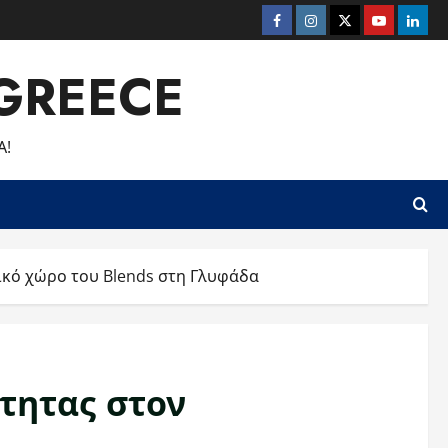
Facebook
Instagram
Twitter
Youtube
Linke
GREECE
Α!
ικό χώρο του Blends στη Γλυφάδα
ότητας στον