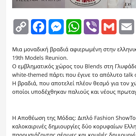
Copy
Facebook
Messenger
WhatsApp
Viber
Gmail
Link
Μια μοναδική βραδιά αφιερωμένη στην ελληνική
19th Models Reunion.
Ο εμβληματικός χώρος του Blends στη Γλυφάδα
white-themed πάρτι που έγινε το απόλυτο talk o
Η βραδιά, που αποτελεί πλέον θεσμό για τον 
οποίοι υποδέχθηκαν παλιούς και νέους πρωταγ
Η Αποθέωση της Μόδας: Διπλό Fashion ShowΤο 
καλοκαιρινές δημιουργίες δύο κορυφαίων Ελλην
παρουσιάζοντας αέρινες και κομψές δημιουργ