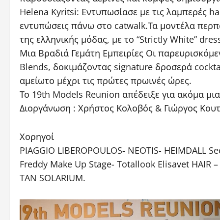
Helena Kyritsi: Εντυπωσίασε με τις λαμπερές h
εντυπώσεις πάνω στο catwalk.Τα μοντέλα περπ
της ελληνικής μόδας, με το “Strictly White” d
Μια Βραδιά Γεμάτη Εμπειρίες Οι παρευρισκόμ
Blends, δοκιμάζοντας signature δροσερά cockt
αμείωτο μέχρι τις πρώτες πρωινές ώρες.
Το 19th Models Reunion απέδειξε για ακόμα μι
Διοργάνωση : Χρήστος Κολοβός & Γιώργος Κου
Χορηγοί
PIAGGIO LIBEROPOULOS- NEOTIS- HEIMDALL Sec
Freddy Make Up Stage- Totallook Elisavet 
TAN SOLARIUM.