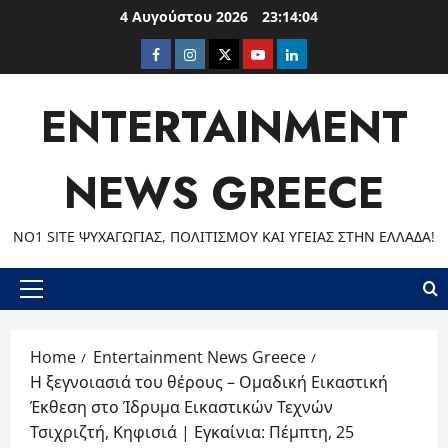
Skip
4 Αυγούστου 2026
23:14:05
to
Facebook
Instagram
Twitter
Youtube
LinkedIn
content
ENTERTAINMENT
NEWS GREECE
ΝΟ1 SITE ΨΥΧΑΓΩΓΊΑΣ, ΠΟΛΙΤΙΣΜΟΎ ΚΑΙ ΥΓΕΊΑΣ ΣΤΗΝ ΕΛΛΆΔΑ!
Primary
Menu
Home
Entertainment News Greece
Η ξεγνοιασιά του θέρους – Ομαδική Εικαστική
Έκθεση στο Ίδρυμα Εικαστικών Τεχνών
Τσιχριζτή, Κηφισιά | Εγκαίνια: Πέμπτη, 25