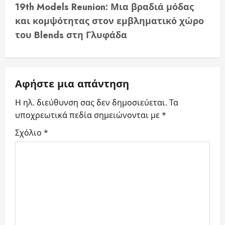
v
19th Models Reunion: Μια βραδιά μόδας
και κομψότητας στον εμβληματικό χώρο
i
του Blends στη Γλυφάδα
g
a
Αφήστε μια απάντηση
t
Η ηλ. διεύθυνση σας δεν δημοσιεύεται.
Τα
i
υποχρεωτικά πεδία σημειώνονται με
*
o
Σχόλιο
*
n