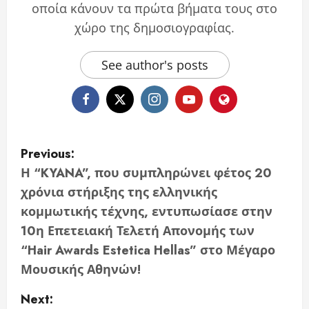
οποία κάνουν τα πρώτα βήματα τους στο
χώρο της δημοσιογραφίας.
See author's posts
P
Previous:
o
Η “KYANA”, που συμπληρώνει φέτος 20
χρόνια στήριξης της ελληνικής
s
κομμωτικής τέχνης, εντυπωσίασε στην
t
10η Επετειακή Τελετή Απονομής των
“Hair Awards Estetica Hellas” στο Μέγαρο
n
Μουσικής Αθηνών!
a
Next: