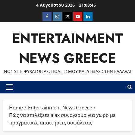
Skip
4 Αυγούστου 2026
21:08:46
to
Facebook
Instagram
Twitter
Youtube
LinkedIn
content
ENTERTAINMENT
NEWS GREECE
ΝΟ1 SITE ΨΥΧΑΓΩΓΊΑΣ, ΠΟΛΙΤΙΣΜΟΎ ΚΑΙ ΥΓΕΊΑΣ ΣΤΗΝ ΕΛΛΆΔΑ!
Primary
Menu
Home
Entertainment News Greece
Πώς να επιλέξετε ajax συναγερμο για χώρο με
πραγματικές απαιτήσεις ασφάλειας