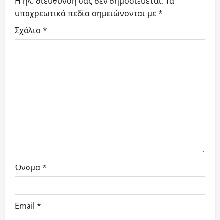
g
Η ηλ. διεύθυνση σας δεν δημοσιεύεται.
Τα
υποχρεωτικά πεδία σημειώνονται με
*
a
Σχόλιο
*
t
i
o
n
Όνομα
*
Email
*