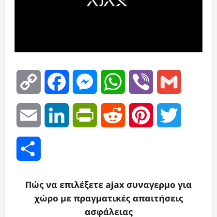
Copy
Facebook
Messenger
WhatsApp
Viber
Gmail
Link
Email
LinkedIn
PrintFriendly
Reddit
Pinterest
Twitter
Μοιραστείτε
Πώς να επιλέξετε ajax συναγερμο για
χώρο με πραγματικές απαιτήσεις
ασφάλειας