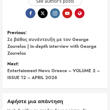
See author's posts
P
Previous:
o
Σε βάθος συνέντευξη με τον George
Zouvelos | In-depth interview with George
s
Zouvelos
t
Next:
n
Entertainment News Greece – VOLUME 2 –
ISSUE 12 – APRIL 2026
a
v
i
Αφήστε μια απάντηση