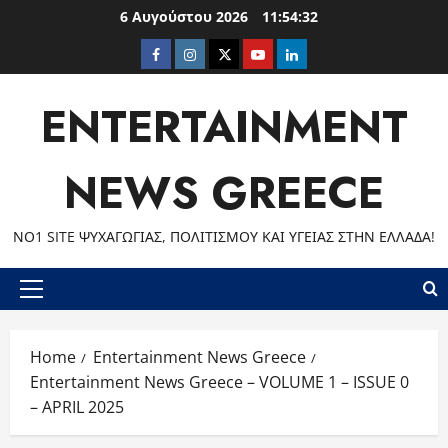
Skip
6 Αυγούστου 2026
11:54:33
to
Facebook
Instagram
Twitter
Youtube
LinkedIn
content
ENTERTAINMENT
NEWS GREECE
ΝΟ1 SITE ΨΥΧΑΓΩΓΊΑΣ, ΠΟΛΙΤΙΣΜΟΎ ΚΑΙ ΥΓΕΊΑΣ ΣΤΗΝ ΕΛΛΆΔΑ!
Primary
Menu
Home
Entertainment News Greece
Entertainment News Greece – VOLUME 1 – ISSUE 0
– APRIL 2025