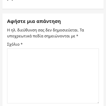
a
v
i
Αφήστε μια απάντηση
g
Η ηλ. διεύθυνση σας δεν δημοσιεύεται.
Τα
υποχρεωτικά πεδία σημειώνονται με
*
a
Σχόλιο
*
t
i
o
n