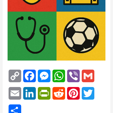
Copy
Facebook
Messenger
WhatsApp
Viber
Gmail
Link
Email
LinkedIn
PrintFriendly
Reddit
Pinterest
Twitter
Μοιραστείτε