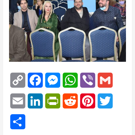
Copy
Facebook
Messenger
WhatsApp
Viber
Gmail
Link
Email
LinkedIn
PrintFriendly
Reddit
Pinterest
Twitter
Μοιραστείτε