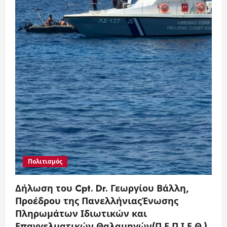
Πολιτισμός
Δήλωση του Cpt. Dr. Γεωργίου Βάλλη,
Προέδρου της ΠανελλήνιαςΈνωσης
Πληρωμάτων Ιδιωτικών και
Επαγγελματικών Θαλαμηγών(Π.Ε.Π.Ι.Ε.Θ.)