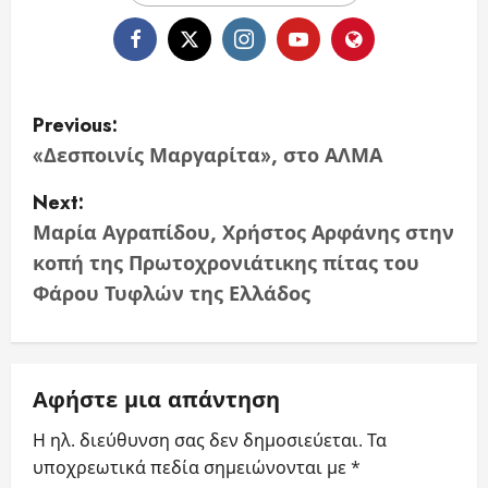
P
Previous:
o
«Δεσποινίς Μαργαρίτα», στο ΑΛΜΑ
s
Next:
Μαρία Αγραπίδου, Χρήστος Αρφάνης στην
t
κοπή της Πρωτοχρονιάτικης πίτας του
n
Φάρου Τυφλών της Ελλάδος
a
v
Αφήστε μια απάντηση
i
Η ηλ. διεύθυνση σας δεν δημοσιεύεται.
Τα
υποχρεωτικά πεδία σημειώνονται με
*
g