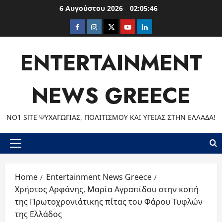
Skip
6 Αυγούστου 2026
02:05:47
to
Facebook
Instagram
Twitter
Youtube
LinkedIn
content
ENTERTAINMENT
NEWS GREECE
ΝΟ1 SITE ΨΥΧΑΓΩΓΊΑΣ, ΠΟΛΙΤΙΣΜΟΎ ΚΑΙ ΥΓΕΊΑΣ ΣΤΗΝ ΕΛΛΆΔΑ!
Primary
Menu
Home
Entertainment News Greece
Χρήστος Αρφάνης, Μαρία Αγραπίδου στην κοπή
της Πρωτοχρονιάτικης πίτας του Φάρου Τυφλών
της Ελλάδος