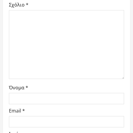
Σχόλιο
*
a
t
i
o
n
Όνομα
*
Email
*