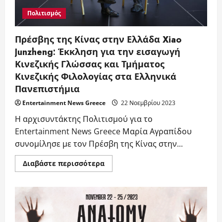
ΕΟΔΥ
Πολιτισμός
Πρέσβης της Κίνας στην Ελλάδα Xiao
Junzheng: Έκκληση για την εισαγωγή
Κινεζικής Γλώσσας και Τμήματος
Κινεζικής Φιλολογίας στα Ελληνικά
Πανεπιστήμια
Entertainment News Greece
22 Νοεμβρίου 2023
Η αρχισυντάκτης Πολιτισμού για το
Entertainment News Greece Μαρία Αγραπίδου
συνομίλησε με τον Πρέσβη της Κίνας στην...
Read
Διαβάστε περισσότερα
more
about
Πρέσβης
της
Κίνας
στην
Ελλάδα
Xiao