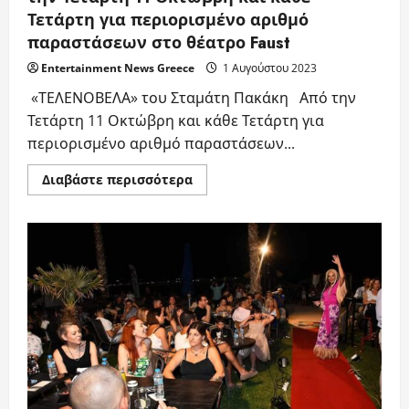
Τετάρτη για περιορισμένο αριθμό
παραστάσεων στο θέατρο Faust
Entertainment News Greece
1 Αυγούστου 2023
«ΤΕΛΕΝΟΒΕΛΑ» του Σταμάτη Πακάκη Από την
Τετάρτη 11 Οκτώβρη και κάθε Τετάρτη για
περιορισμένο αριθμό παραστάσεων...
Read
Διαβάστε περισσότερα
more
about
«ΤΕΛΕΝΟΒΕΛΑ»
του
Σταμάτη
Πακάκη
Από
την
Τετάρτη
11
Οκτώβρη
και
κάθε
Τετάρτη
για
περιορισμένο
αριθμό