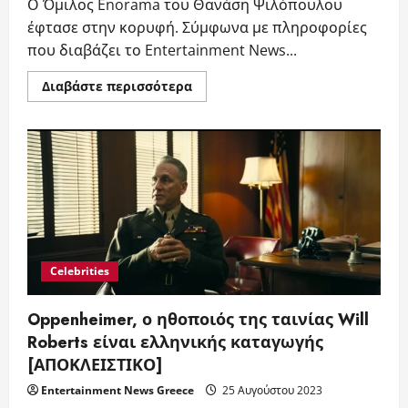
Ο Όμιλος Enorama του Θανάση Ψιλόπουλου
έφτασε στην κορυφή. Σύμφωνα με πληροφορίες
που διαβάζει το Entertainment News...
Read
Διαβάστε περισσότερα
more
about
Ο
Όμιλος
Enorama
έφτασε
στην
κορυφή
Celebrities
Oppenheimer, ο ηθοποιός της ταινίας Will
Roberts είναι ελληνικής καταγωγής
[ΑΠΟΚΛΕΙΣΤΙΚΟ]
Entertainment News Greece
25 Αυγούστου 2023