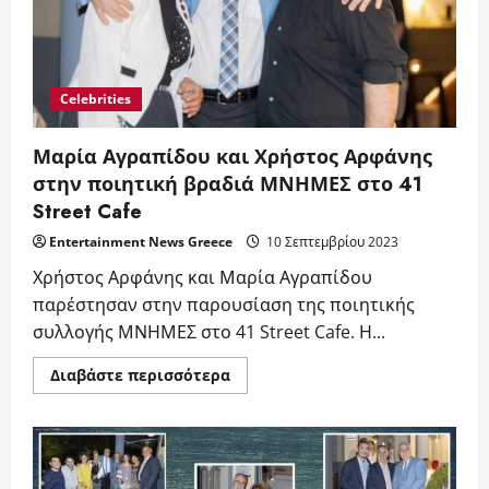
Street
Cafe
Celebrities
Μαρία Αγραπίδου και Χρήστος Αρφάνης
στην ποιητική βραδιά ΜΝΗΜΕΣ στο 41
Street Cafe
Entertainment News Greece
10 Σεπτεμβρίου 2023
Χρήστος Αρφάνης και Μαρία Αγραπίδου
παρέστησαν στην παρουσίαση της ποιητικής
συλλογής ΜΝΗΜΕΣ στο 41 Street Cafe. Η...
Read
Διαβάστε περισσότερα
more
about
Μαρία
Αγραπίδου
και
Χρήστος
Αρφάνης