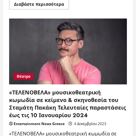
Read
Διαβάστε περισσότερα
more
about
Γαλάτσι
Καμίνι
–
Ομαδική
Έκθεση
Ζωγραφικής
Θέατρο
«ΤΕΛΕΝΟΒΕΛΑ» μουσικοθεατρική
κωμωδία σε κείμενο & σκηνοθεσία του
Σταμάτη Πακάκη Τελευταίες παραστάσεις
έως τις 10 Ιανουαρίου 2024
Entertainment News Greece
4 Δεκεμβρίου 2023
«ΤΕΛΕΝΟΒΕΛΑ» μουσικοθεατρική κωμωδία σε