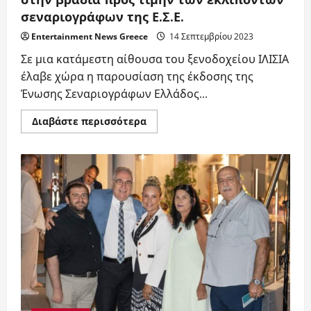
στην βραδιά προς τιμήν των εκλιπόντων
σεναριογράφων της Ε.Σ.Ε.
Entertainment News Greece
14 Σεπτεμβρίου 2023
Σε μια κατάμεστη αίθουσα του ξενοδοχείου ΙΛΙΣΙΑ
έλαβε χώρα η παρουσίαση της έκδοσης της
Ένωσης Σεναριογράφων Ελλάδος...
Read
Διαβάστε περισσότερα
more
about
Μαρία
Αγραπίδου
και
Χρήστος
Αρφάνης
στην
βραδιά
προς
τιμήν
των
εκλιπόντων
σεναριογράφων
της
Ε.Σ.Ε.