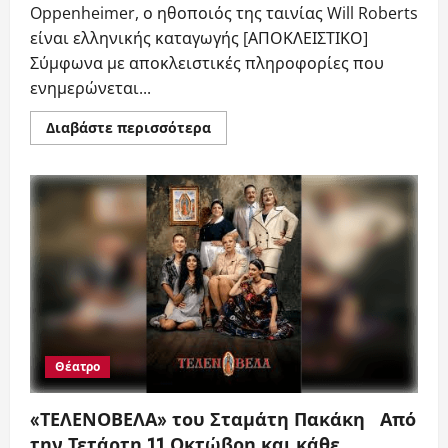
Oppenheimer, ο ηθοποιός της ταινίας Will Roberts
είναι ελληνικής καταγωγής [ΑΠΟΚΛΕΙΣΤΙΚΟ]
Σύμφωνα με αποκλειστικές πληροφορίες που
ενημερώνεται...
Read
Διαβάστε περισσότερα
more
about
Oppenheimer,
ο
ηθοποιός
της
ταινίας
Will
Roberts
είναι
ελληνικής
καταγωγής
[ΑΠΟΚΛΕΙΣΤΙΚΟ]
Θέατρο
«ΤΕΛΕΝΟΒΕΛΑ» του Σταμάτη Πακάκη Από
την Τετάρτη 11 Οκτώβρη και κάθε