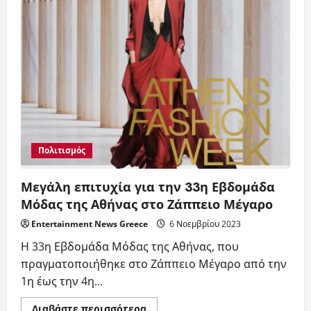
και
Τρόμου
ΜΕ
ΕΛΕΥΘΕΡΗ
ΕΙΣΟΔΟ
από
την
Τετάρτη
22
έως
και
το
Σάββατο
25
Νοεμβρίου
Πολιτισμός
2023
Μεγάλη επιτυχία για την 33η Εβδομάδα
Μόδας της Αθήνας στο Ζάππειο Μέγαρο
Entertainment News Greece
6 Νοεμβρίου 2023
Η 33η Εβδομάδα Μόδας της Αθήνας, που
πραγματοποιήθηκε στο Ζάππειο Μέγαρο από την
1η έως την 4η...
Read
Διαβάστε περισσότερα