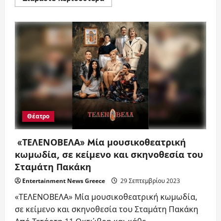
more
about
Μεγάλη
επιτυχία
για
την
33η
Εβδομάδα
Μόδας
της
Αθήνας
στο
Ζάππειο
Μέγαρο
Θέατρο
«ΤΕΛΕΝΟΒΕΛΑ» Mία μουσικοθεατρική
κωμωδία, σε κείμενο και σκηνοθεσία του
Σταμάτη Πακάκη
Entertainment News Greece
29 Σεπτεμβρίου 2023
«ΤΕΛΕΝΟΒΕΛΑ» Mία μουσικοθεατρική κωμωδία,
σε κείμενο και σκηνοθεσία του Σταμάτη Πακάκη