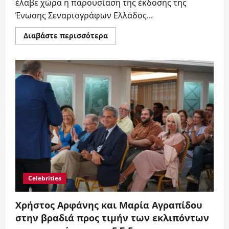
έλαβε χώρα η παρουσίαση της έκδοσης της
Ένωσης Σεναριογράφων Ελλάδος...
Read
Διαβάστε περισσότερα
more
about
“Ήταν
κάποτε
μαζί
μας”
μια
όμορφη
βραδιά
προς
τιμήν
των
εκλιπόντων
σεναριογράφων
της
Ε.Σ.Ε.
Celebrities
Χρήστος Αρφάνης και Μαρία Αγραπίδου
στην βραδιά προς τιμήν των εκλιπόντων