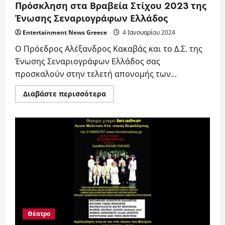
Πρόσκληση στα Βραβεία Στίχου 2023 της
Ένωσης Σεναριογράφων Ελλάδος
Entertainment News Greece
4 Ιανουαρίου 2024
Ο Πρόεδρος Αλέξανδρος Κακαβάς και το Δ.Σ. της
Ένωσης Σεναριογράφων Ελλάδος σας
προσκαλούν στην τελετή απονομής των...
Read
Διαβάστε περισσότερα
more
about
Πρόσκληση
στα
Βραβεία
Στίχου
2023
της
Ένωσης
Σεναριογράφων
Ελλάδος
Θέατρο