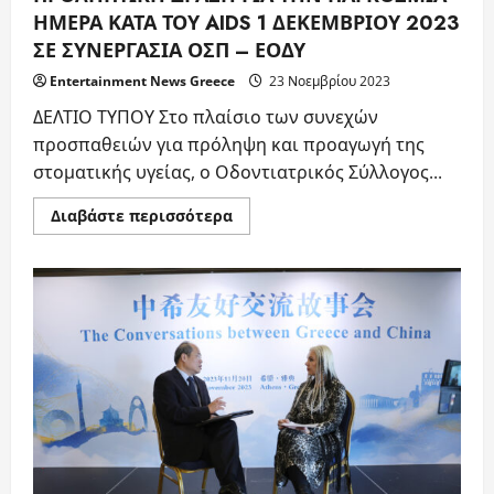
ΗΜΕΡΑ ΚΑΤΑ ΤΟΥ AIDS 1 ΔΕΚΕΜΒΡΙΟΥ 2023
ΣΕ ΣΥΝΕΡΓΑΣΙΑ ΟΣΠ – ΕΟΔΥ
Entertainment News Greece
23 Νοεμβρίου 2023
ΔΕΛΤΙΟ ΤΥΠΟΥ Στο πλαίσιο των συνεχών
προσπαθειών για πρόληψη και προαγωγή της
στοματικής υγείας, ο Οδοντιατρικός Σύλλογος...
Read
Διαβάστε περισσότερα
more
about
ΠΡΟΛΗΠΤΙΚΗ
ΔΡΑΣΗ
ΓΙΑ
ΤΗΝ
ΠΑΓΚΟΣΜΙΑ
ΗΜΕΡΑ
ΚΑΤΑ
ΤΟΥ
AIDS
1
ΔΕΚΕΜΒΡΙΟΥ
2023
ΣΕ
ΣΥΝΕΡΓΑΣΙΑ
ΟΣΠ
–