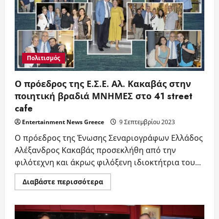
στην
ποιητική
βραδιά
ΜΝΗΜΕΣ
στο
41
Street
Cafe
Πολιτισμός
Ο πρόεδρος της Ε.Σ.Ε. Αλ. Κακαβάς στην
ποιητική βραδιά ΜΝΗΜΕΣ στο 41 street
cafe
Entertainment News Greece
9 Σεπτεμβρίου 2023
Ο πρόεδρος της Ένωσης Σεναριογράφων Ελλάδος
Αλέξανδρος Κακαβάς προσεκλήθη από την
φιλότεχνη και άκρως φιλόξενη ιδιοκτήτρια του...
Read
Διαβάστε περισσότερα
more
about
Ο
πρόεδρος
της