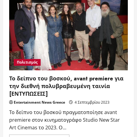
Ε.Σ.Ε.
Αλ.
Κακαβάς
στην
ποιητική
βραδιά
ΜΝΗΜΕΣ
στο
41
street
cafe
Πολιτισμός
Το δείπνο του βοσκού, avant premiere για
την διεθνή πολυβραβευμένη ταινία
[ΕΝΤΥΠΩΣΕΙΣ]
Entertainment News Greece
4 Σεπτεμβρίου 2023
Το δείπνο του βοσκού πραγματοποίησε avant
premiere στον κινηματογράφο Studio New Star
Art Cinemas το 2023. Ο...