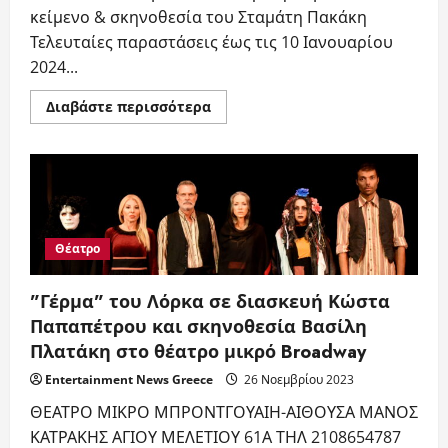
κείμενο & σκηνοθεσία του Σταμάτη Πακάκη
Τελευταίες παραστάσεις έως τις 10 Ιανουαρίου
2024...
Read
Διαβάστε περισσότερα
more
about
«ΤΕΛΕΝΟΒΕΛΑ»
μουσικοθεατρική
κωμωδία
σε
κείμενο
&
σκηνοθεσία
του
Θέατρο
Σταμάτη
Πακάκη
Τελευταίες
”Γέρμα” του Λόρκα σε διασκευή Κώστα
παραστάσεις
έως
Παπαπέτρου και σκηνοθεσία Βασίλη
τις
10
Πλατάκη στο θέατρο μικρό Broadway
Ιανουαρίου
2024
Entertainment News Greece
26 Νοεμβρίου 2023
ΘΕΑΤΡΟ ΜΙΚΡΟ ΜΠΡΟΝΤΓΟΥΑΙΗ-ΑΙΘΟΥΣΑ ΜΑΝΟΣ
ΚΑΤΡΑΚΗΣ ΑΓΙΟΥ ΜΕΛΕΤΙΟΥ 61Α ΤΗΛ 2108654787