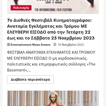
Junzheng:
Έκκληση
Πολιτισμός
για
την
εισαγωγή
Κινεζικής
7ο Διεθνές Φεστιβάλ Κινηματογράφου:
Γλώσσας
και
Ανατομία Εγκλήματος και Τρόμου ΜΕ
Τμήματος
ΕΛΕΥΘΕΡΗ ΕΙΣΟΔΟ από την Τετάρτη 22
Κινεζικής
Φιλολογίας
έως και το Σάββατο 25 Νοεμβρίου 2023
στα
Ελληνικά
Πανεπιστήμια
Entertainment News Greece
16 Νοεμβρίου 2023
ΦΕΣΤΙΒΑΛ ΑΝΑΤΟΜΙΑ ΕΓΚΛΗΜΑΤΟΣ ΚΑΙ ΤΡΟΜΟΥ
ΜΕ ΕΛΕΥΘΕΡΗ ΕΙΣΟΔΟ Ο μη κερδοσκοπικός,
πολιτιστικός και επιμορφωτικός σύλλογος «The
Basement»,...
Read
Διαβάστε περισσότερα
more
about
7ο
Διεθνές
Φεστιβάλ
Κινηματογράφου:
Ανατομία
Εγκλήματος