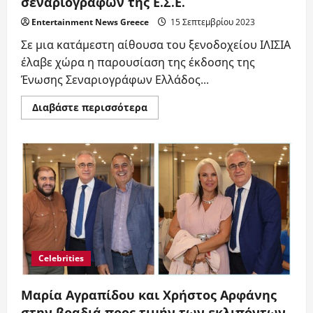
σεναριογράφων της Ε.Σ.Ε.
Entertainment News Greece
15 Σεπτεμβρίου 2023
Σε μια κατάμεστη αίθουσα του ξενοδοχείου ΙΛΙΣΙΑ
έλαβε χώρα η παρουσίαση της έκδοσης της
Ένωσης Σεναριογράφων Ελλάδος...
Read
Διαβάστε περισσότερα
more
about
Χρήστος
Αρφάνης
και
Μαρία
Αγραπίδου
στην
βραδιά
προς
τιμήν
των
εκλιπόντων
σεναριογράφων
της
Celebrities
Ε.Σ.Ε.
Μαρία Αγραπίδου και Χρήστος Αρφάνης