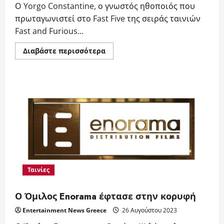
Ο Yorgo Constantine, ο γνωστός ηθοποιός που
πρωταγωνιστεί στο Fast Five της σειράς ταινιών
Fast and Furious...
Read
Διαβάστε περισσότερα
more
about
Yorgo
Constantine,
ο
γνωστός
ηθοποιός
στην
Ελλάδα
[ΑΠΟΚΛΕΙΣΤΙΚΟ]
Ταινίες
Ο Όμιλος Enorama έφτασε στην κορυφή
Entertainment News Greece
26 Αυγούστου 2023