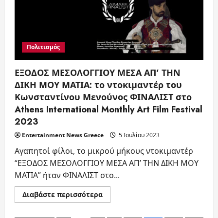
2023,
σε
οργάνωση
και
καλλιτεχνική
διεύθυνση
Μαρία
Πολιτισμός
Αγραπίδου
ΕΞΟΔΟΣ ΜΕΣΟΛΟΓΓΙΟΥ ΜΕΣΑ ΑΠ’ ΤΗΝ
ΔΙΚΗ ΜΟΥ ΜΑΤΙΑ: το ντοκιμαντέρ του
Κωνσταντίνου Μενούνος ΦΙΝΑΛΙΣΤ στο
Athens International Monthly Art Film Festival
2023
Entertainment News Greece
5 Ιουλίου 2023
Αγαπητοί φίλοι, το μικρού μήκους ντοκιμαντέρ
“ΕΞΟΔΟΣ ΜΕΣΟΛΟΓΓΙΟΥ ΜΕΣΑ ΑΠ’ ΤΗΝ ΔΙΚΗ ΜΟΥ
ΜΑΤΙΑ” ήταν ΦΙΝΑΛΙΣΤ στο...
Read
Διαβάστε περισσότερα
more
about
ΕΞΟΔΟΣ