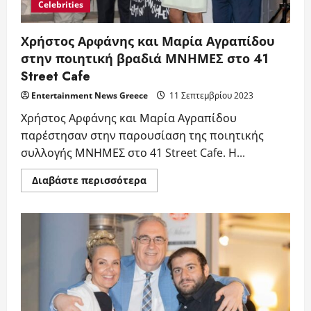
Celebrities
Χρήστος Αρφάνης και Μαρία Αγραπίδου
στην ποιητική βραδιά ΜΝΗΜΕΣ στο 41
Street Cafe
Entertainment News Greece
11 Σεπτεμβρίου 2023
Χρήστος Αρφάνης και Μαρία Αγραπίδου
παρέστησαν στην παρουσίαση της ποιητικής
συλλογής ΜΝΗΜΕΣ στο 41 Street Cafe. Η...
Read
Διαβάστε περισσότερα
more
about
Χρήστος
Αρφάνης
και
Μαρία
Αγραπίδου
στην
ποιητική
βραδιά
ΜΝΗΜΕΣ
στο
41