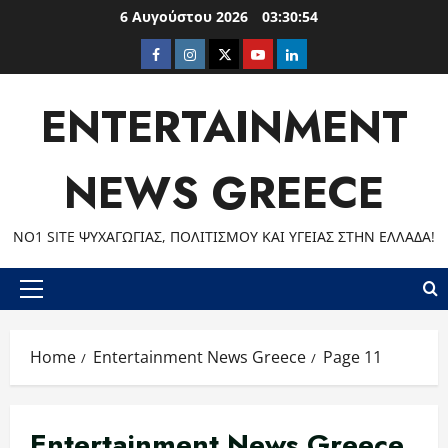
Skip
6 Αυγούστου 2026
03:30:56
to
Facebook
Instagram
Twitter
Youtube
LinkedIn
content
ENTERTAINMENT
NEWS GREECE
ΝΟ1 SITE ΨΥΧΑΓΩΓΊΑΣ, ΠΟΛΙΤΙΣΜΟΎ ΚΑΙ ΥΓΕΊΑΣ ΣΤΗΝ ΕΛΛΆΔΑ!
Primary
Menu
Home
Entertainment News Greece
Page 11
Entertainment News Greece