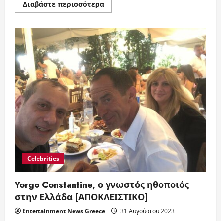
Read
Διαβάστε περισσότερα
more
about
Το
δείπνο
του
βοσκού,
avant
premiere
για
την
διεθνή
πολυβραβευμένη
ταινία
[ΕΝΤΥΠΩΣΕΙΣ]
Celebrities
Yorgo Constantine, ο γνωστός ηθοποιός
στην Ελλάδα [ΑΠΟΚΛΕΙΣΤΙΚΟ]
Entertainment News Greece
31 Αυγούστου 2023