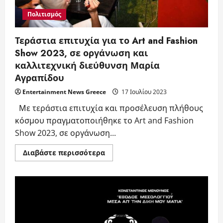
παραστάσεων
στο
Πολιτισμός
θέατρο
Faust
Τεράστια επιτυχία για το Art and Fashion
Show 2023, σε οργάνωση και
καλλιτεχνική διεύθυνση Μαρία
Αγραπίδου
Entertainment News Greece
17 Ιουλίου 2023
Με τεράστια επιτυχία και προσέλευση πλήθους
κόσμου πραγματοποιήθηκε το Art and Fashion
Show 2023, σε οργάνωση...
Read
Διαβάστε περισσότερα
more
about
Τεράστια
επιτυχία
για
το
Art
and
Fashion
Show