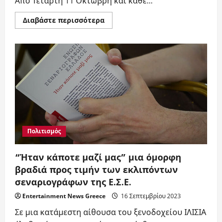
Από Τετάρτη 11 Οκτώβρη και κάθε...
Read
Διαβάστε περισσότερα
more
about
«ΤΕΛΕΝΟΒΕΛΑ»
Mία
μουσικοθεατρική
κωμωδία,
σε
κείμενο
και
σκηνοθεσία
του
Σταμάτη
Πακάκη
Πολιτισμός
“Ήταν κάποτε μαζί μας” μια όμορφη
βραδιά προς τιμήν των εκλιπόντων
σεναριογράφων της Ε.Σ.Ε.
Entertainment News Greece
16 Σεπτεμβρίου 2023
Σε μια κατάμεστη αίθουσα του ξενοδοχείου ΙΛΙΣΙΑ