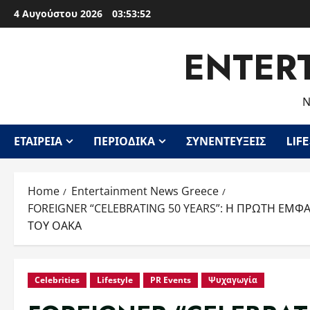
Skip
4 Αυγούστου 2026
03:53:53
to
content
ENTER
Ν
ΕΤΑΙΡΕΊΑ
ΠΕΡΙΟΔΙΚΆ
ΣΥΝΕΝΤΕΎΞΕΙΣ
LIF
Home
Entertainment News Greece
FOREIGNER “CELEBRATING 50 YEARS”: Η ΠΡΩΤΗ ΕΜΦ
ΤΟΥ ΟΑΚΑ
Celebrities
Lifestyle
PR Events
Ψυχαγωγία