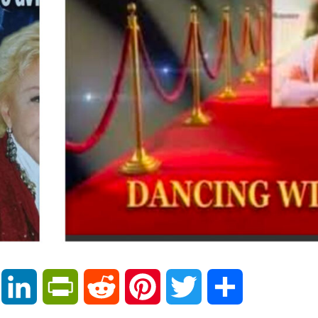
Email
LinkedIn
PrintFriendly
Reddit
Pinterest
Twitter
Μοιραστείτε