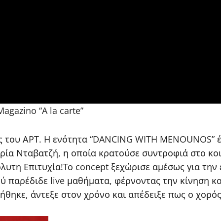
azino “A la carte”
ης του ΑΡΤ. Η ενότητα “DANCING WITH MENOUNOS” έ
ερία Νταβατζή, η οποία κρατούσε συντροφιά στο κο
όλυτη Επιτυχία!Το concept ξεχώρισε αμέσως για την 
 παρέδιδε live μαθήματα, φέρνοντας την κίνηση κα
θηκε, άντεξε στον χρόνο και απέδειξε πως ο χορός 