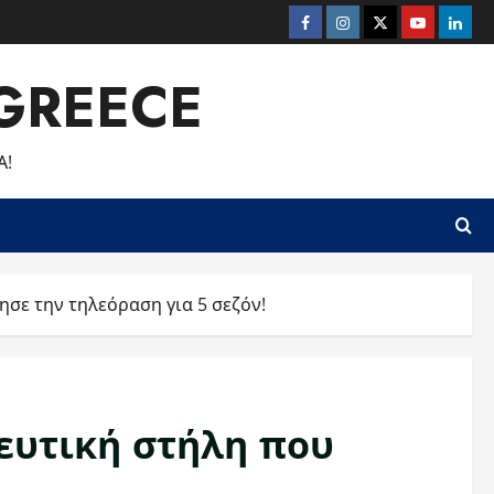
Facebook
Instagram
Twitter
Youtube
Linke
GREECE
Α!
σε την τηλεόραση για 5 σεζόν!
υτική στήλη που