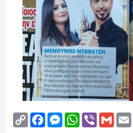
Copy
Facebook
Messenger
WhatsApp
Viber
Gmail