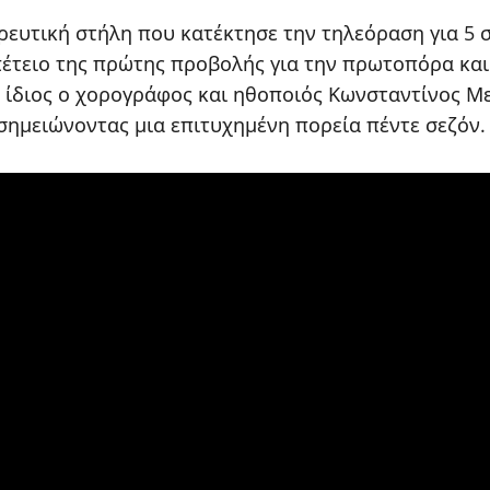
υτική στήλη που κατέκτησε την τηλεόραση για 5 
πέτειο της πρώτης προβολής για την πρωτοπόρα και
 ίδιος ο χορογράφος και ηθοποιός Κωνσταντίνος Μ
 σημειώνοντας μια επιτυχημένη πορεία πέντε σεζόν.