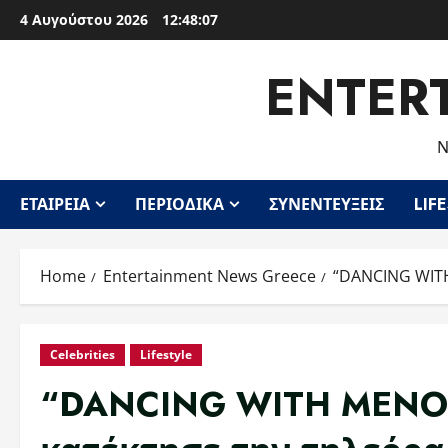
Skip
4 Αυγούστου 2026
12:48:08
to
content
ENTER
Ν
ΕΤΑΙΡΕΊΑ
ΠΕΡΙΟΔΙΚΆ
ΣΥΝΕΝΤΕΎΞΕΙΣ
LIF
Home
Entertainment News Greece
“DANCING WITH
Celebrities
Lifestyle
“DANCING WITH MENOUN