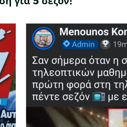
η για 5 σεζόν!