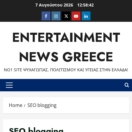
Skip
7 Αυγούστου 2026
12:58:42
to
Facebook
Instagram
Twitter
Youtube
LinkedIn
content
ENTERTAINMENT
NEWS GREECE
ΝΟ1 SITE ΨΥΧΑΓΩΓΊΑΣ, ΠΟΛΙΤΙΣΜΟΎ ΚΑΙ ΥΓΕΊΑΣ ΣΤΗΝ ΕΛΛΆΔΑ!
Primary
Menu
Home
SEO blogging
SEO blogging