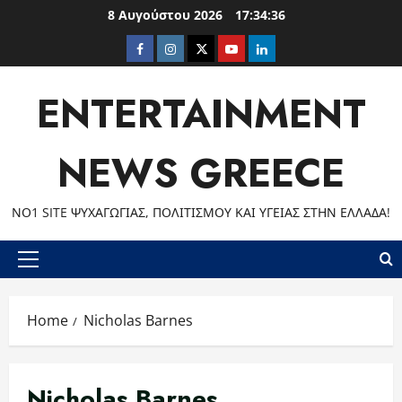
Skip
8 Αυγούστου 2026
17:34:36
to
Facebook
Instagram
Twitter
Youtube
LinkedIn
content
ENTERTAINMENT
NEWS GREECE
ΝΟ1 SITE ΨΥΧΑΓΩΓΊΑΣ, ΠΟΛΙΤΙΣΜΟΎ ΚΑΙ ΥΓΕΊΑΣ ΣΤΗΝ ΕΛΛΆΔΑ!
Primary
Menu
Home
Nicholas Barnes
Nicholas Barnes