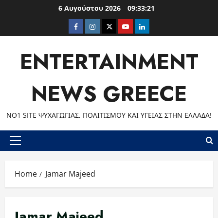
Skip
6 Αυγούστου 2026
09:33:22
to
Facebook
Instagram
Twitter
Youtube
LinkedIn
content
ENTERTAINMENT
NEWS GREECE
ΝΟ1 SITE ΨΥΧΑΓΩΓΊΑΣ, ΠΟΛΙΤΙΣΜΟΎ ΚΑΙ ΥΓΕΊΑΣ ΣΤΗΝ ΕΛΛΆΔΑ!
Primary
Menu
Home
Jamar Majeed
Jamar Majeed