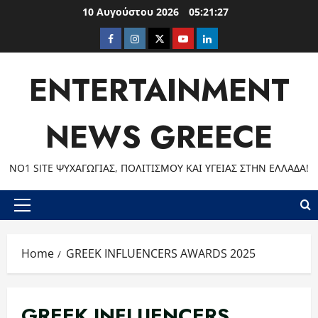
Skip
10 Αυγούστου 2026
05:21:27
to
Facebook
Instagram
Twitter
Youtube
LinkedIn
content
ENTERTAINMENT
NEWS GREECE
ΝΟ1 SITE ΨΥΧΑΓΩΓΊΑΣ, ΠΟΛΙΤΙΣΜΟΎ ΚΑΙ ΥΓΕΊΑΣ ΣΤΗΝ ΕΛΛΆΔΑ!
Primary
Menu
Home
GREEK INFLUENCERS AWARDS 2025
GREEK INFLUENCERS