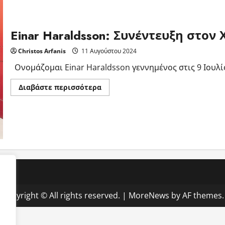
Einar Haraldsson: Συνέντευξη στο
Christos Arfanis
11 Αυγούστου 2024
Ονομάζομαι Einar Haraldsson γεννημένος στις 9 Ιουλίου
Read
Διαβάστε περισσότερα
more
about
Einar
Haraldsson:
Συνέντευξη
στον
Χρήστο
Αρφάνη
Copyright © All rights reserved.
|
MoreNews
by AF themes.