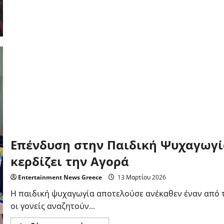
Συνολική
Εμπειρία
είναι
το
Κλειδί
της
Επιτυχίας
Επένδυση στην Παιδική Ψυχαγωγία
κερδίζει την Αγορά
Entertainment News Greece
13 Μαρτίου 2026
Η παιδική ψυχαγωγία αποτελούσε ανέκαθεν έναν από τ
οι γονείς αναζητούν...