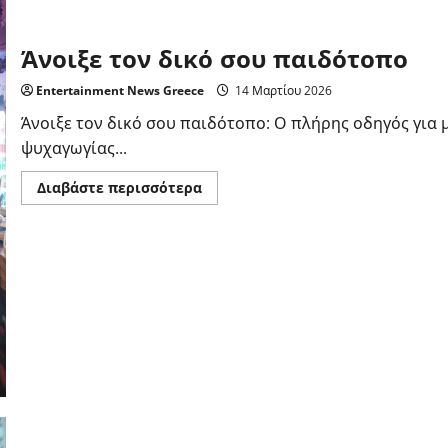
Άνοιξε τον δικό σου παιδότοπο
Entertainment News Greece
14 Μαρτίου 2026
Άνοιξε τον δικό σου παιδότοπο: Ο πλήρης οδηγός για 
ψυχαγωγίας...
Read
Διαβάστε περισσότερα
more
about
Άνοιξε
τον
δικό
σου
παιδότοπο