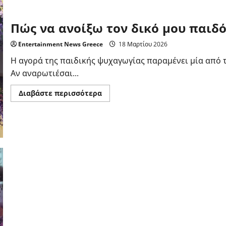
Πώς να ανοίξω τον δικό μου παιδ
Entertainment News Greece
18 Μαρτίου 2026
Η αγορά της παιδικής ψυχαγωγίας παραμένει μία από τ
Αν αναρωτιέσαι...
Read
Διαβάστε περισσότερα
more
about
Πώς
να
ανοίξω
τον
δικό
μου
παιδότοπο