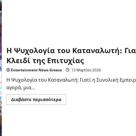
Η Ψυχολογία του Καταναλωτή: Γιατ
Κλειδί της Επιτυχίας
Entertainment News Greece
13 Μαρτίου 2026
Η Ψυχολογία του Καταναλωτή: Γιατί η Συνολική Εμπειρί
αγορά, μια...
Read
Διαβάστε περισσότερα
more
about
Η
Ψυχολογία
του
Καταναλωτή:
Γιατί
η