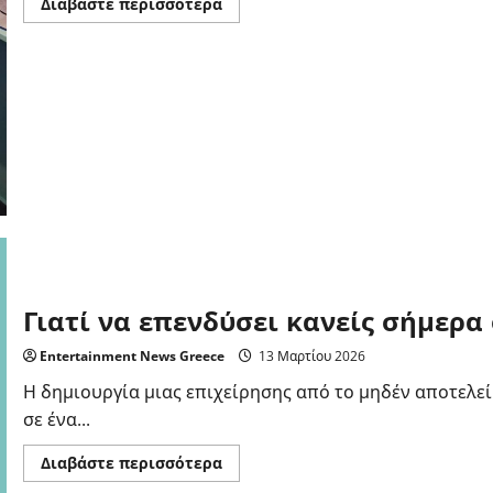
Read
Διαβάστε περισσότερα
more
about
Επένδυση
στην
Παιδική
Ψυχαγωγία:
Γιατί
το
“Διαφορετικό”
κερδίζει
την
Αγορά
Γιατί να επενδύσει κανείς σήμερα 
Entertainment News Greece
13 Μαρτίου 2026
Η δημιουργία μιας επιχείρησης από το μηδέν αποτελεί
σε ένα...
Read
Διαβάστε περισσότερα
more
about