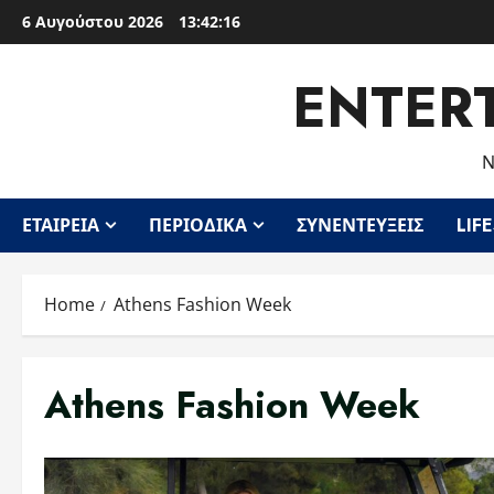
Skip
6 Αυγούστου 2026
13:42:16
to
content
ENTER
Ν
ΕΤΑΙΡΕΊΑ
ΠΕΡΙΟΔΙΚΆ
ΣΥΝΕΝΤΕΎΞΕΙΣ
LIF
Home
Athens Fashion Week
Athens Fashion Week