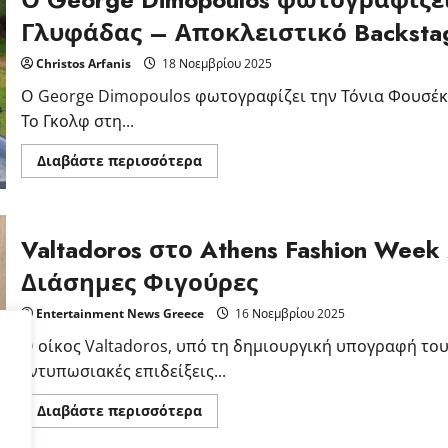
Γλυφάδας – Αποκλειστικό Backsta
Christos Arfanis
18 Νοεμβρίου 2025
Ο George Dimopoulos φωτογραφίζει την Τόνια Φουσέκη
Το Γκολφ στη...
Read
Διαβάστε περισσότερα
more
about
Ο
George
Dimopoulos
Valtadoros στο Athens Fashion We
φωτογραφίζει
την
Τόνια
Διάσημες Φιγούρες
Φουσέκη
στο
Golf
Entertainment News Greece
16 Νοεμβρίου 2025
της
Γλυφάδας
Ο οίκος Valtadoros, υπό τη δημιουργική υπογραφή το
–
εντυπωσιακές επιδείξεις...
Αποκλειστικό
Backstage
Read
Διαβάστε περισσότερα
more
about