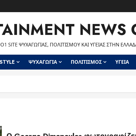
TAINMENT NEWS 
Ο1 SITE ΨΥΧΑΓΩΓΊΑΣ, ΠΟΛΙΤΙΣΜΟΎ ΚΑΙ ΥΓΕΊΑΣ ΣΤΗΝ ΕΛΛΆΔ
ESTYLE
ΨΥΧΑΓΩΓΊΑ
ΠΟΛΙΤΙΣΜΌΣ
ΥΓΕΊΑ
Ο George Dimopoulos φωτογραφίζει