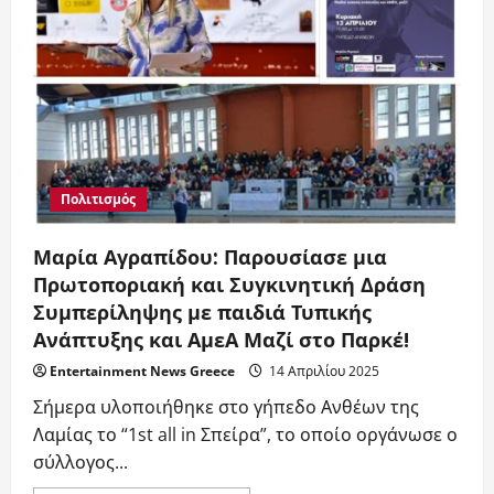
Films
σε
σκηνοθεσία
Χρήστου
Αρφάνη
με
τον
Γιάννη
Βασιλειάδη
και
την
Μαρία
Αγραπίδου
Πολιτισμός
Μαρία Αγραπίδου: Παρουσίασε μια
Πρωτοποριακή και Συγκινητική Δράση
Συμπερίληψης με παιδιά Τυπικής
Ανάπτυξης και ΑμεΑ Μαζί στο Παρκέ!
Entertainment News Greece
14 Απριλίου 2025
Σήμερα υλοποιήθηκε στο γήπεδο Ανθέων της
Λαμίας το “1st all in Σπείρα”, το οποίο οργάνωσε ο
σύλλογος...