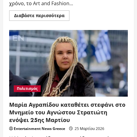
χρόνο, το Art and Fashion...
Read
Διαβάστε περισσότερα
more
about
Art
and
Fashion
Show:
Ένας
Λαμπερός
Θεσμός
Τέχνης,
Μόδας
και
Κοινωνικής
Ευαισθησίας
Πολιτισμός
Μαρία Αγραπίδου καταθέτει στεφάνι στο
Μνημείο του Αγνώστου Στρατιώτη
ενόψει 25ης Μαρτίου
Entertainment News Greece
25 Μαρτίου 2026