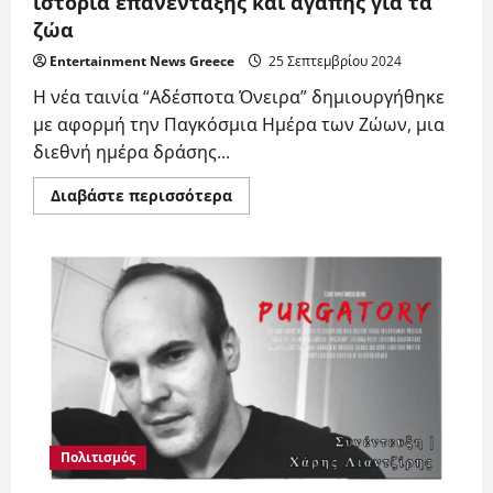
ιστορία επανένταξης και αγάπης για τα
ζώα
Entertainment News Greece
25 Σεπτεμβρίου 2024
Η νέα ταινία “Αδέσποτα Όνειρα” δημιουργήθηκε
με αφορμή την Παγκόσμια Ημέρα των Ζώων, μια
διεθνή ημέρα δράσης...
Read
Διαβάστε περισσότερα
more
about
Αδέσποτα
Όνειρα:
Μια
συγκινητική
ιστορία
επανένταξης
και
αγάπης
για
τα
ζώα
Πολιτισμός