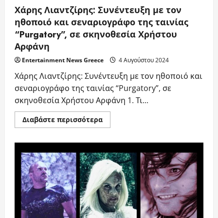
Χάρης Λιαντζίρης: Συνέντευξη με τον
ηθοποιό και σεναριογράφο της ταινίας
“Purgatory”, σε σκηνοθεσία Χρήστου
Αρφάνη
Entertainment News Greece
4 Αυγούστου 2024
Χάρης Λιαντζίρης: Συνέντευξη με τον ηθοποιό και
σεναριογράφο της ταινίας “Purgatory”, σε
σκηνοθεσία Χρήστου Αρφάνη 1. Τι...
Read
Διαβάστε περισσότερα
more
about
Χάρης
Λιαντζίρης:
Συνέντευξη
με
τον
ηθοποιό
και
σεναριογράφο
της
ταινίας
“Purgatory”,
σε