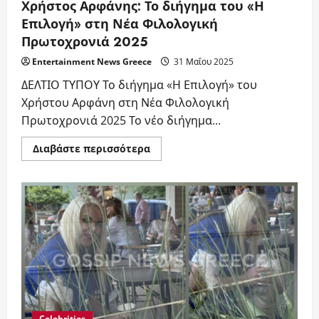
Χρήστος Αρφάνης: Το διήγημα του «Η
Επιλογή» στη Νέα Φιλολογική
Πρωτοχρονιά 2025
Entertainment News Greece
31 Μαΐου 2025
ΔΕΛΤΙΟ ΤΥΠΟΥ Το διήγημα «Η Επιλογή» του
Χρήστου Αρφάνη στη Νέα Φιλολογική
Πρωτοχρονιά 2025 Το νέο διήγημα...
Read
Διαβάστε περισσότερα
more
about
Χρήστος
Αρφάνης:
Το
διήγημα
του
«Η
Επιλογή»
στη
Νέα
Φιλολογική
Πρωτοχρονιά
2025
Celebrities