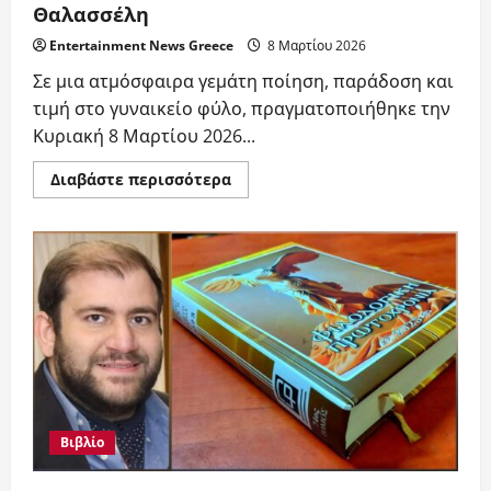
Θαλασσέλη
Entertainment News Greece
8 Μαρτίου 2026
​Σε μια ατμόσφαιρα γεμάτη ποίηση, παράδοση και
τιμή στο γυναικείο φύλο, πραγματοποιήθηκε την
Κυριακή 8 Μαρτίου 2026...
Read
Διαβάστε περισσότερα
more
about
Μια
ξεχωριστή
γιορτή
για
τη
Γυναίκα
και
τα
Γράμματα
από
τις
Εκδόσεις
«Φιλολογική
Πρωτοχρονιά»
του
Βιβλίο
Αντώνη
Θαλασσέλη