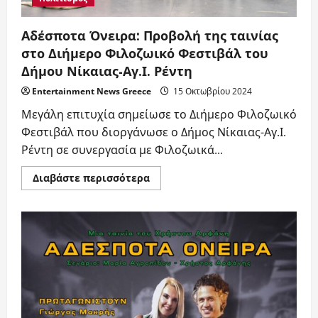
Αδέσποτα Όνειρα: Προβολή της ταινίας
στο Διήμερο Φιλοζωικό Φεστιβάλ του
Δήμου Νίκαιας-Αγ.Ι. Ρέντη
Entertainment News Greece
15 Οκτωβρίου 2024
Μεγάλη επιτυχία σημείωσε το Διήμερο Φιλοζωικό
Φεστιβάλ που διοργάνωσε ο Δήμος Νίκαιας-Αγ.Ι.
Ρέντη σε συνεργασία με Φιλοζωικά...
Read
Διαβάστε περισσότερα
more
about
Αδέσποτα
Όνειρα:
Προβολή
της
ταινίας
στο
Διήμερο
Φιλοζωικό
Φεστιβάλ
του
Δήμου
Νίκαιας-