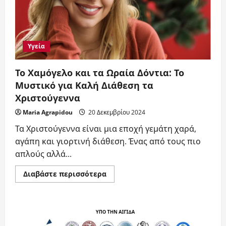
Υγεία
Το Χαμόγελο και τα Ωραία Δόντια: Το
Μυστικό για Καλή Διάθεση τα
Χριστούγεννα
Maria Agrapidou
20 Δεκεμβρίου 2024
Τα Χριστούγεννα είναι μια εποχή γεμάτη χαρά,
αγάπη και γιορτινή διάθεση. Ένας από τους πιο
απλούς αλλά...
Read
Διαβάστε περισσότερα
more
about
Το
Χαμόγελο
και
τα
Ωραία