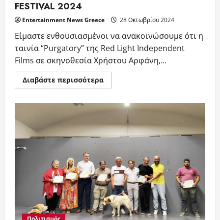
FESTIVAL 2024
Entertainment News Greece
28 Οκτωβρίου 2024
Είμαστε ενθουσιασμένοι να ανακοινώσουμε ότι η
ταινία “Purgatory” της Red Light Independent
Films σε σκηνοθεσία Χρήστου Αρφάνη,...
Read
Διαβάστε περισσότερα
more
about
“Purgatory”
της
Red
Light
Independent
Films:
Παγκόσμια
πρεμιέρα
στο
ANATOMY
CRIME
&
HORROR
INTERNATIONAL
FILM
FESTIVAL
2024
Πολιτισμός