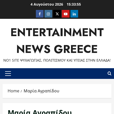
Skip
4 Αυγούστου 2026
15:33:57
to
Facebook
Instagram
Twitter
Youtube
LinkedIn
content
ENTERTAINMENT
NEWS GREECE
ΝΟ1 SITE ΨΥΧΑΓΩΓΊΑΣ, ΠΟΛΙΤΙΣΜΟΎ ΚΑΙ ΥΓΕΊΑΣ ΣΤΗΝ ΕΛΛΆΔΑ!
Primary
Menu
Home
Μαρία Αγραπίδου
Μαρία Αγραπίδου