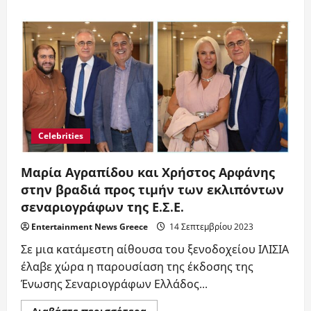
about
Χρήστος
Αρφάνης
και
Μαρία
Αγραπίδου
στην
βραδιά
προς
τιμήν
των
εκλιπόντων
σεναριογράφων
της
Celebrities
Ε.Σ.Ε.
Μαρία Αγραπίδου και Χρήστος Αρφάνης
στην βραδιά προς τιμήν των εκλιπόντων
σεναριογράφων της Ε.Σ.Ε.
Entertainment News Greece
14 Σεπτεμβρίου 2023
Σε μια κατάμεστη αίθουσα του ξενοδοχείου ΙΛΙΣΙΑ
έλαβε χώρα η παρουσίαση της έκδοσης της
Ένωσης Σεναριογράφων Ελλάδος...
Read