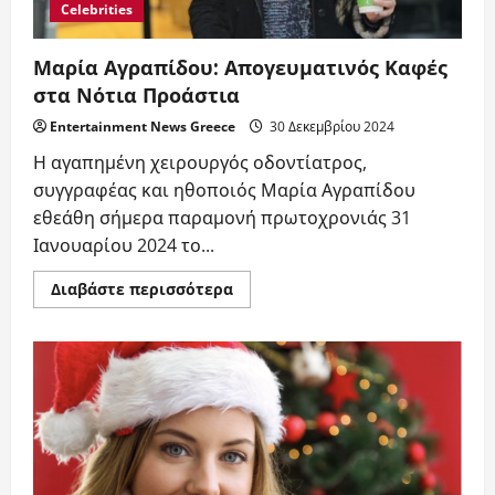
TV
Celebrities
Μαρία Αγραπίδου: Απογευματινός Καφές
στα Νότια Προάστια
Entertainment News Greece
30 Δεκεμβρίου 2024
Η αγαπημένη χειρουργός οδοντίατρος,
συγγραφέας και ηθοποιός Μαρία Αγραπίδου
εθεάθη σήμερα παραμονή πρωτοχρονιάς 31
Ιανουαρίου 2024 το...
Read
Διαβάστε περισσότερα
more
about
Μαρία
Αγραπίδου:
Απογευματινός
Καφές
στα
Νότια
Προάστια