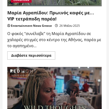
Μαρία Αγραπίδου: Πρωινός καφές με…
VIP τετράποδη παρέα!
Entertainment News Greece
26 Μαΐου 2025
Ο φακός “συνέλαβε” τη Μαρία Αγραπίδου σε
χαλαρές στιγμές στο κέντρο της Αθήνας, παρέα με
το αγαπημένο...
Read
Διαβάστε περισσότερα
more
about
Μαρία
Αγραπίδου:
Πρωινός
καφές
με…
VIP
τετράποδη
παρέα!