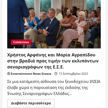
όμορφη
βραδιά
προς
τιμήν
των
εκλιπόντων
σεναριογράφων
της
Ε.Σ.Ε.
Celebrities
Χρήστος Αρφάνης και Μαρία Αγραπίδου
στην βραδιά προς τιμήν των εκλιπόντων
σεναριογράφων της Ε.Σ.Ε.
Entertainment News Greece
15 Σεπτεμβρίου 2023
Σε μια κατάμεστη αίθουσα του ξενοδοχείου ΙΛΙΣΙΑ
έλαβε χώρα η παρουσίαση της έκδοσης της
Ένωσης Σεναριογράφων Ελλάδος...
Read
Διαβάστε περισσότερα
more