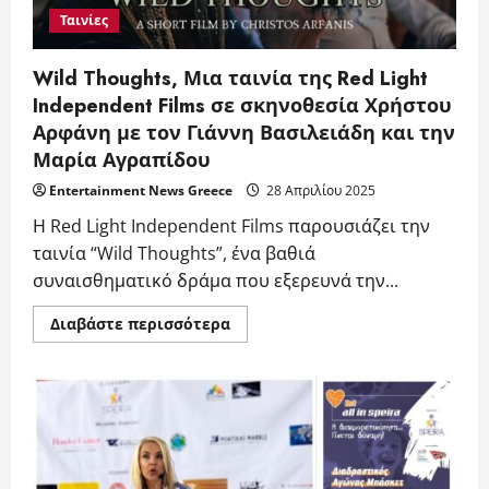
Ταινίες
Wild Thoughts, Μια ταινία της Red Light
Independent Films σε σκηνοθεσία Χρήστου
Αρφάνη με τον Γιάννη Βασιλειάδη και την
Μαρία Αγραπίδου
Entertainment News Greece
28 Απριλίου 2025
Η Red Light Independent Films παρουσιάζει την
ταινία “Wild Thoughts”, ένα βαθιά
συναισθηματικό δράμα που εξερευνά την...
Read
Διαβάστε περισσότερα
more
about
Wild
Thoughts,
Μια
ταινία
της
Red
Light
Independent