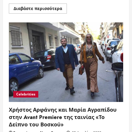
Read
Διαβάστε περισσότερα
more
about
Ο
πρόεδρος
της
Ε.Σ.Ε.
Αλ.
Κακαβάς
στην
ποιητική
βραδιά
ΜΝΗΜΕΣ
στο
41
street
cafe
Celebrities
Χρήστος Αρφάνης και Μαρία Αγραπίδου
στην Avant Premiere της ταινίας «Το
Δείπνο του Βοσκού»