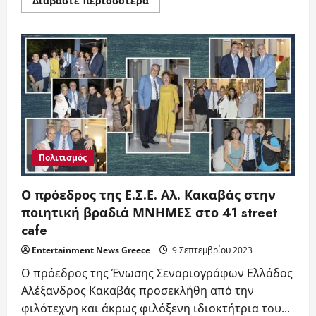
Διαβάστε περισσότερα
more
about
Μαρία
Αγραπίδου
και
Χρήστος
Αρφάνης
στην
βραδιά
προς
τιμήν
των
εκλιπόντων
σεναριογράφων
της
Ε.Σ.Ε.
Πολιτισμός
Ο πρόεδρος της Ε.Σ.Ε. Αλ. Κακαβάς στην
ποιητική βραδιά ΜΝΗΜΕΣ στο 41 street
cafe
Entertainment News Greece
9 Σεπτεμβρίου 2023
Ο πρόεδρος της Ένωσης Σεναριογράφων Ελλάδος
Αλέξανδρος Κακαβάς προσεκλήθη από την
φιλότεχνη και άκρως φιλόξενη ιδιοκτήτρια του...