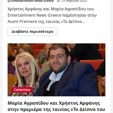
Entertainment News Greece
25 Απριλίου 2023
Χρήστος Αρφάνης και Μαρία Αγραπίδου του
Entertainment News Greece παρέστησαν στην
Avant Premiere της ταινίας «Το Δείπνο...
Read
Διαβάστε περισσότερα
more
about
Χρήστος
Αρφάνης
και
Μαρία
Αγραπίδου
στην
Avant
Premiere
της
ταινίας
«Το
Δείπνο
του
Βοσκού»
Celebrities
Μαρία Αγραπίδου και Χρήστος Αρφάνης
στην πρεμιέρα της ταινίας «Το Δείπνο του