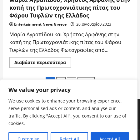
κοπή της Πρωτοχρονιάτικης πίτας του
Φάρου Τυφλών της Ελλάδος
Entertainment News Greece
20 Ιανουαρίου 2023
Μαρία Αγραπίδου και Χρήστος Αρφάνης στην
κοπή της Πρωτοχρονιάτικης πίτας του Φάρου
Τυφλών της Ελλάδος Φωτογραφίες από...
Read
Διαβάστε περισσότερα
more
about
Μαρία
Σελιδοποίηση
Αγραπίδου,
1
2
3
Next
Χρήστος
Αρφάνης
We value your privacy
άρθρων
στην
κοπή
We use cookies to enhance your browsing experience,
της
Facebook
Instagram
Twitter
Youtube
LinkedIn
Πρωτοχρονιάτικης
serve personalised ads or content, and analyse our
πίτας
του
traffic. By clicking "Accept All", you consent to our use of
Facebook
Instagram
Φάρου
Twitter
Youtube
LinkedIn
Τυφλών
cookies.
της
Ελλάδος
Copyright © All rights reserved.
|
MoreNews
by AF
Customise
Reject All
Accept All