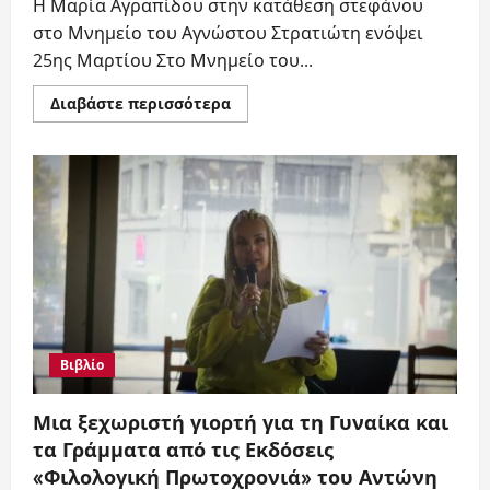
Η Μαρία Αγραπίδου στην κατάθεση στεφάνου
στο Μνημείο του Αγνώστου Στρατιώτη ενόψει
25ης Μαρτίου Στο Μνημείο του...
Read
Διαβάστε περισσότερα
more
about
Μαρία
Αγραπίδου
καταθέτει
στεφάνι
στο
Μνημείο
του
Αγνώστου
Στρατιώτη
ενόψει
25ης
Μαρτίου
Βιβλίο
Μια ξεχωριστή γιορτή για τη Γυναίκα και
τα Γράμματα από τις Εκδόσεις
«Φιλολογική Πρωτοχρονιά» του Αντώνη