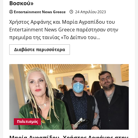
Βοσκού»
Entertainment News Greece
24 Απριλίου 2023
Χρήστος Αρφάνης και Μαρία Αγραπίδου του
Entertainment News Greece παρέστησαν στην
πρεμιέρα της ταινίας «Το Δείπνο του...
Read
Διαβάστε περισσότερα
more
about
Μαρία
Αγραπίδου
και
Χρήστος
Αρφάνης
στην
πρεμιέρα
της
ταινίας
«Το
Δείπνο
του
Βοσκού»
Πολιτισμός
Μαρία Αγραπίδου, Χρήστος Αρφάνης στην