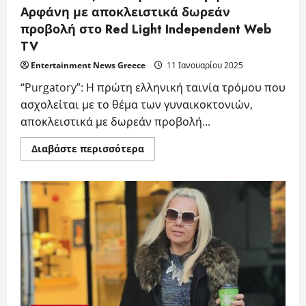
Αρφάνη με αποκλειστικά δωρεάν
προβολή στο Red Light Independent Web
TV
Entertainment News Greece
11 Ιανουαρίου 2025
“Purgatory”: Η πρώτη ελληνική ταινία τρόμου που
ασχολείται με το θέμα των γυναικοκτονιών,
αποκλειστικά με δωρεάν προβολή...
Read
Διαβάστε περισσότερα
more
about
PURGATORY,
σε
σκηνοθεσία
Χρήστου
Αρφάνη
με
αποκλειστικά
δωρεάν
προβολή
στο
Red
Light
Independent
Web