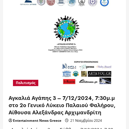
Δόντια:
Το
Μυστικό
για
Καλή
Διάθεση
τα
Χριστούγεννα
Πολιτισμός
Αγκαλιά Αγάπης 3 – 7/12/2024, 7:30μ.μ
στο 2ο Γενικό Λύκειο Παλαιού Φαλήρου,
Αίθουσα Αλεξάνδρας Αρχιμανδρίτη
Entertainment News Greece
21 Νοεμβρίου 2024