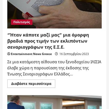
από
τις
γυναικοκτονίες
Πολιτισμός
“Ήταν κάποτε μαζί μας” μια όμορφη
βραδιά προς τιμήν των εκλιπόντων
σεναριογράφων της Ε.Σ.Ε.
Entertainment News Greece
16 Σεπτεμβρίου 2023
Σε μια κατάμεστη αίθουσα του ξενοδοχείου ΙΛΙΣΙΑ
έλαβε χώρα η παρουσίαση της έκδοσης της
Ένωσης Σεναριογράφων Ελλάδος...
Read
Διαβάστε περισσότερα
more
about
“Ήταν
κάποτε
μαζί
μας”
μια