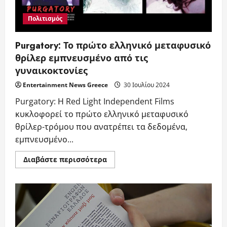
σκηνοθεσία
Χρήστου
Αρφάνη
Πολιτισμός
Purgatory: Το πρώτο ελληνικό μεταφυσικό
θρίλερ εμπνευσμένο από τις
γυναικοκτονίες
Entertainment News Greece
30 Ιουλίου 2024
Purgatory: Η Red Light Independent Films
κυκλοφορεί το πρώτο ελληνικό μεταφυσικό
θρίλερ-τρόμου που ανατρέπει τα δεδομένα,
εμπνευσμένο...
Read
Διαβάστε περισσότερα
more
about
Purgatory:
Το
πρώτο
ελληνικό
μεταφυσικό
θρίλερ
εμπνευσμένο