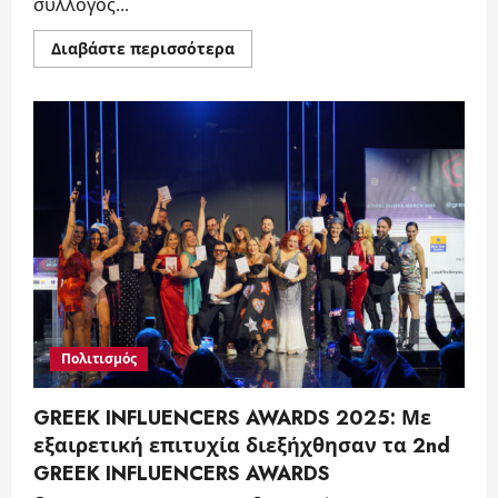
σύλλογος...
Read
Διαβάστε περισσότερα
more
about
1st
All
in
Speira:
Με
τεράστια
επιτυχία
διεξήχθεί
ο
διαδραστικός
αγώνας
μπάσκετ
σε
οργάνωση
συλλόγου
Speira
Πολιτισμός
GREEK INFLUENCERS AWARDS 2025: Με
εξαιρετική επιτυχία διεξήχθησαν τα 2nd
GREEK INFLUENCERS AWARDS