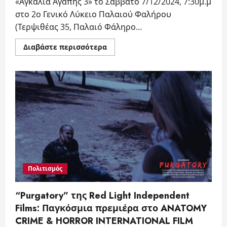
«Αγκαλιά Αγάπης 3» το Σάββατο 7/12/2024, 7:30μ.μ
στο 2ο Γενικό Λύκειο Παλαιού Φαλήρου
(Τερψιθέας 35, Παλαιό Φάληρο...
Read
Διαβάστε περισσότερα
more
about
Αγκαλιά
Αγάπης
3
–
7/12/2024,
7:30μ.μ
στο
2ο
Γενικό
Λύκειο
Παλαιού
Φαλήρου,
Αίθουσα
Αλεξάνδρας
Αρχιμανδρίτη
Πολιτισμός
“Purgatory” της Red Light Independent
Films: Παγκόσμια πρεμιέρα στο ANATOMY
CRIME & HORROR INTERNATIONAL FILM