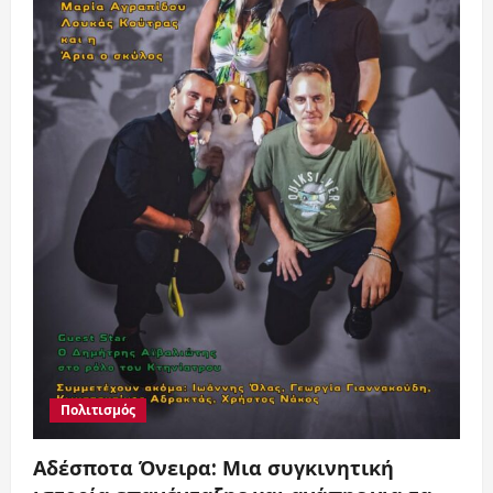
Αγ.Ι.
Ρέντη
Πολιτισμός
Αδέσποτα Όνειρα: Μια συγκινητική