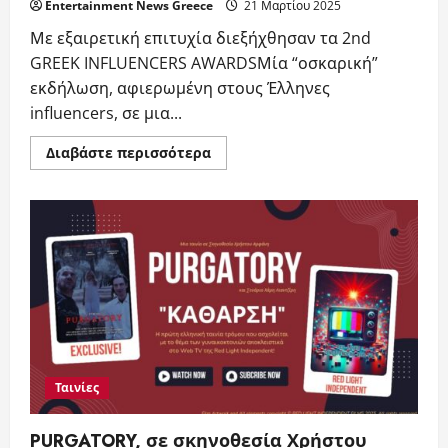
Entertainment News Greece
21 Μαρτίου 2025
Με εξαιρετική επιτυχία διεξήχθησαν τα 2nd
GREEK INFLUENCERS AWARDSΜία “οσκαρική”
εκδήλωση, αφιερωμένη στους Έλληνες
influencers, σε μια...
Read
Διαβάστε περισσότερα
more
about
GREEK
INFLUENCERS
AWARDS
2025:
Με
εξαιρετική
επιτυχία
διεξήχθησαν
τα
2nd
GREEK
INFLUENCERS
AWARDS
Ταινίες
PURGATORY, σε σκηνοθεσία Χρήστου