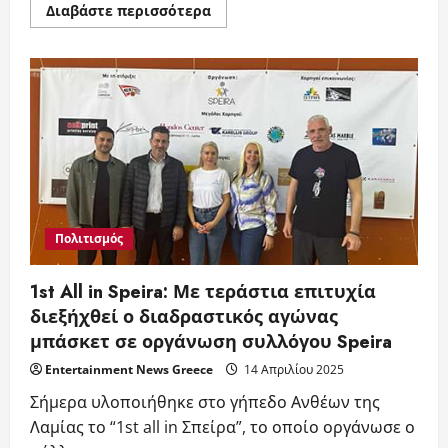
Read
Διαβάστε περισσότερα
more
about
Μαρία
Αγραπίδου:
Παρουσίασε
μια
Πρωτοποριακή
και
Συγκινητική
Δράση
Συμπερίληψης
με
παιδιά
Τυπικής
Ανάπτυξης
και
Πολιτισμός
ΑμεΑ
Μαζί
στο
1st All in Speira: Με τεράστια επιτυχία
Παρκέ!
διεξήχθεί ο διαδραστικός αγώνας
μπάσκετ σε οργάνωση συλλόγου Speira
Entertainment News Greece
14 Απριλίου 2025
Σήμερα υλοποιήθηκε στο γήπεδο Ανθέων της
Λαμίας το “1st all in Σπείρα”, το οποίο οργάνωσε ο