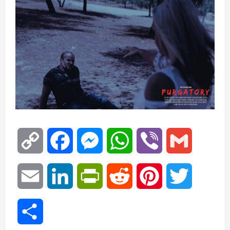
Copy
Facebook
Messenger
WhatsApp
Viber
Gmail
Link
Email
LinkedIn
PrintFriendly
Reddit
Pinterest
Twitter
Μοιραστείτε