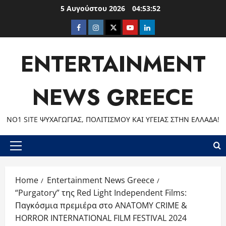
Skip
5 Αυγούστου 2026
04:53:53
to
Facebook
Instagram
Twitter
Youtube
LinkedIn
content
ENTERTAINMENT
NEWS GREECE
ΝΟ1 SITE ΨΥΧΑΓΩΓΊΑΣ, ΠΟΛΙΤΙΣΜΟΎ ΚΑΙ ΥΓΕΊΑΣ ΣΤΗΝ ΕΛΛΆΔΑ!
Primary
Menu
Home
Entertainment News Greece
“Purgatory” της Red Light Independent Films:
Παγκόσμια πρεμιέρα στο ANATOMY CRIME &
HORROR INTERNATIONAL FILM FESTIVAL 2024