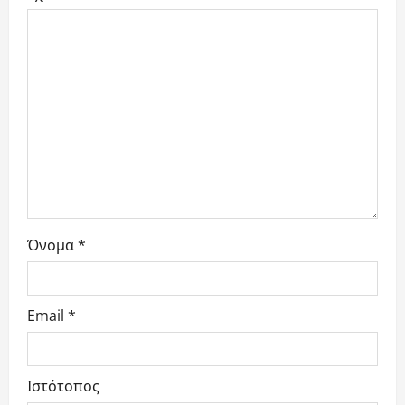
i
o
n
Όνομα
*
Email
*
Ιστότοπος