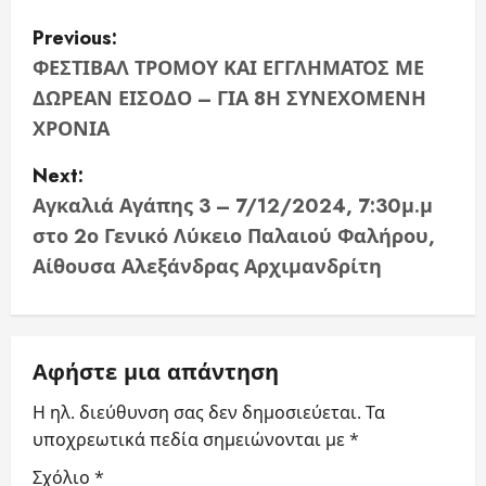
P
Previous:
o
ΦΕΣΤΙΒΑΛ ΤΡΟΜΟΥ ΚΑΙ ΕΓΓΛΗΜΑΤΟΣ ΜΕ
ΔΩΡΕΑΝ ΕΙΣΟΔΟ – ΓΙΑ 8Η ΣΥΝΕΧΟΜΕΝΗ
s
ΧΡΟΝΙΑ
t
Next:
n
Αγκαλιά Αγάπης 3 – 7/12/2024, 7:30μ.μ
στο 2ο Γενικό Λύκειο Παλαιού Φαλήρου,
a
Αίθουσα Αλεξάνδρας Αρχιμανδρίτη
v
i
Αφήστε μια απάντηση
g
Η ηλ. διεύθυνση σας δεν δημοσιεύεται.
Τα
a
υποχρεωτικά πεδία σημειώνονται με
*
t
Σχόλιο
*