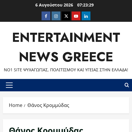
Skip
6 Αυγούστου 2026
07:23:29
to
Facebook
Instagram
Twitter
Youtube
LinkedIn
content
ENTERTAINMENT
NEWS GREECE
ΝΟ1 SITE ΨΥΧΑΓΩΓΊΑΣ, ΠΟΛΙΤΙΣΜΟΎ ΚΑΙ ΥΓΕΊΑΣ ΣΤΗΝ ΕΛΛΆΔΑ!
Primary
Menu
Home
Θάνος Κρομμύδας
Θάνος Κρομμύδας