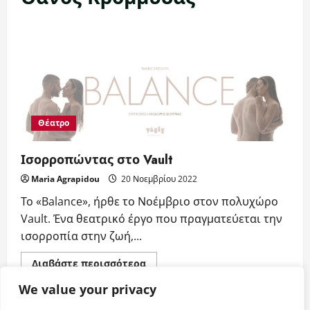
Θέατρο
Ισορροπώντας στο Vault
Maria Agrapidou
20 Νοεμβρίου 2022
Το «Balance», ήρθε το Νοέμβριο στον πολυχώρο
Vault. Ένα θεατρικό έργο που πραγματεύεται την
ισορροπία στην ζωή,...
Read
Διαβάστε περισσότερα
more
about
We value your privacy
Ισορροπώντας
στο