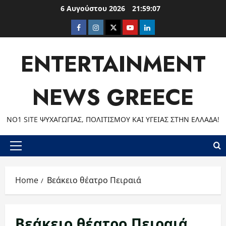
Skip
6 Αυγούστου 2026
21:59:07
to
Facebook
Instagram
Twitter
Youtube
LinkedIn
content
ENTERTAINMENT
NEWS GREECE
ΝΟ1 SITE ΨΥΧΑΓΩΓΊΑΣ, ΠΟΛΙΤΙΣΜΟΎ ΚΑΙ ΥΓΕΊΑΣ ΣΤΗΝ ΕΛΛΆΔΑ!
Primary
Menu
Home
Βεάκειο θέατρο Πειραιά
Βεάκειο θέατρο Πειραιά