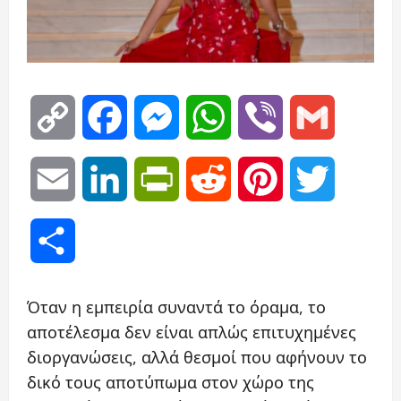
Copy
Facebook
Messenger
WhatsApp
Viber
Gmail
Link
Email
LinkedIn
PrintFriendly
Reddit
Pinterest
Twitter
Μοιραστείτε
Όταν η εμπειρία συναντά το όραμα, το
αποτέλεσμα δεν είναι απλώς επιτυχημένες
διοργανώσεις, αλλά θεσμοί που αφήνουν το
δικό τους αποτύπωμα στον χώρο της