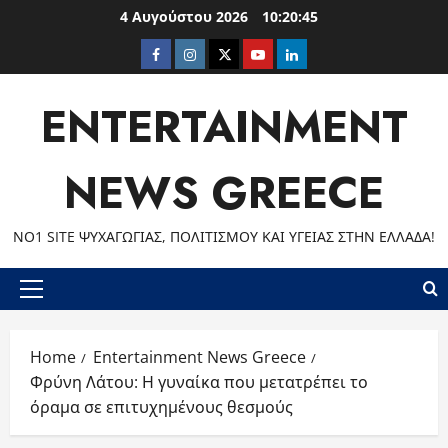
Skip
4 Αυγούστου 2026
10:20:46
to
Facebook
Instagram
Twitter
Youtube
LinkedIn
content
ENTERTAINMENT
NEWS GREECE
ΝΟ1 SITE ΨΥΧΑΓΩΓΊΑΣ, ΠΟΛΙΤΙΣΜΟΎ ΚΑΙ ΥΓΕΊΑΣ ΣΤΗΝ ΕΛΛΆΔΑ!
Primary
Menu
Home
Entertainment News Greece
Φρύνη Λάτου: Η γυναίκα που μετατρέπει το
όραμα σε επιτυχημένους θεσμούς