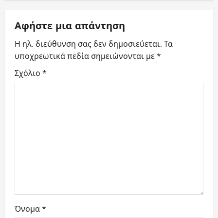
i
Αφήστε μια απάντηση
g
Η ηλ. διεύθυνση σας δεν δημοσιεύεται.
Τα
a
υποχρεωτικά πεδία σημειώνονται με
*
t
Σχόλιο
*
i
o
n
Όνομα
*