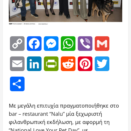
Copy
Facebook
Messenger
WhatsApp
Viber
Gmail
Link
Email
LinkedIn
PrintFriendly
Reddit
Pinterest
Twitter
Μοιραστείτε
Με μεγάλη επιτυχία πραγματοποιήθηκε στο
bar – restaurant “Nalu” μία ξεχωριστή
φιλανθρωπική εκδήλωση, με αφορμή τη
“National Love Your Pet Day”, με