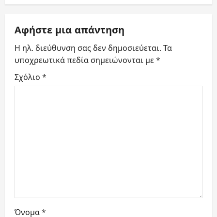
a
Αφήστε μια απάντηση
v
Η ηλ. διεύθυνση σας δεν δημοσιεύεται.
Τα
i
υποχρεωτικά πεδία σημειώνονται με
*
g
Σχόλιο
*
a
t
i
o
n
Όνομα
*