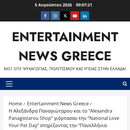
Skip
5 Αυγούστου 2026
09:07:22
to
Facebook
Instagram
Twitter
Youtube
LinkedIn
content
ENTERTAINMENT
NEWS GREECE
ΝΟ1 SITE ΨΥΧΑΓΩΓΊΑΣ, ΠΟΛΙΤΙΣΜΟΎ ΚΑΙ ΥΓΕΊΑΣ ΣΤΗΝ ΕΛΛΆΔΑ!
Primary
Menu
Home
Entertainment News Greece
Η Αλεξάνδρα Παναγιώταρου και το “Alexandra
Panagiotarou Shop” γιόρτασαν την “National Love
Your Pet Day” στηρίζοντας την “Πανελλήνια