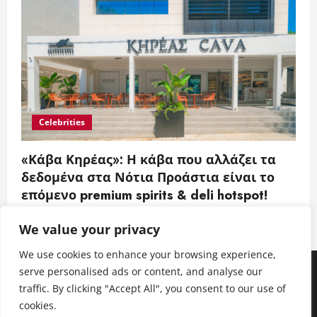
Celebrities
«Κάβα Κηρέας»: Η κάβα που αλλάζει τα
δεδομένα στα Νότια Προάστια είναι το
επόμενο premium spirits & deli hotspot!
Entertainment News Greece
21 Ιουλίου 2026
We value your privacy
We use cookies to enhance your browsing experience,
Facebook
Instagram
Twitter
Youtube
LinkedIn
serve personalised ads or content, and analyse our
traffic. By clicking "Accept All", you consent to our use of
Facebook
Instagram
Twitter
Youtube
LinkedIn
cookies.