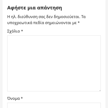
a
Αφήστε μια απάντηση
t
Η ηλ. διεύθυνση σας δεν δημοσιεύεται.
Τα
υποχρεωτικά πεδία σημειώνονται με
*
i
Σχόλιο
*
o
n
Όνομα
*