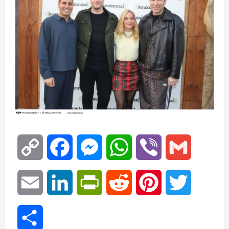
Copy
Facebook
Messenger
WhatsApp
Viber
Gmail
Link
Email
LinkedIn
PrintFriendly
Reddit
Pinterest
Twitter
Μοιραστείτε