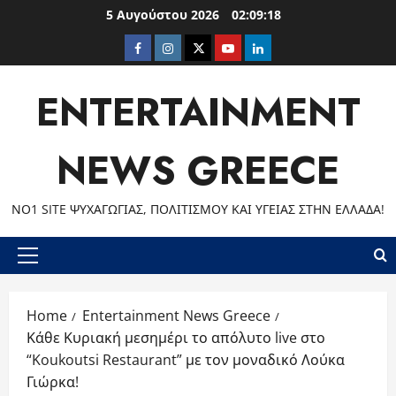
Skip
5 Αυγούστου 2026
02:09:20
to
Facebook
Instagram
Twitter
Youtube
LinkedIn
content
ENTERTAINMENT
NEWS GREECE
ΝΟ1 SITE ΨΥΧΑΓΩΓΊΑΣ, ΠΟΛΙΤΙΣΜΟΎ ΚΑΙ ΥΓΕΊΑΣ ΣΤΗΝ ΕΛΛΆΔΑ!
Primary
Menu
Home
Entertainment News Greece
Κάθε Κυριακή μεσημέρι το απόλυτο live στο
“Koukoutsi Restaurant” με τον μοναδικό Λούκα
Γιώρκα!