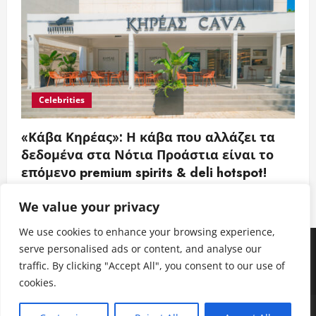
Celebrities
«Κάβα Κηρέας»: Η κάβα που αλλάζει τα
δεδομένα στα Νότια Προάστια είναι το
επόμενο premium spirits & deli hotspot!
Entertainment News Greece
21 Ιουλίου 2026
We value your privacy
We use cookies to enhance your browsing experience,
Facebook
Instagram
Twitter
Youtube
LinkedIn
serve personalised ads or content, and analyse our
traffic. By clicking "Accept All", you consent to our use of
Facebook
Instagram
Twitter
Youtube
LinkedIn
cookies.
Copyright © All rights reserved.
|
MoreNews
by AF