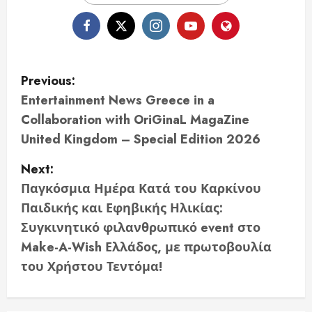
P
Previous:
o
Entertainment News Greece in a
Collaboration with OriGinaL MagaZine
s
United Kingdom – Special Edition 2026
t
Next:
n
Παγκόσμια Ημέρα Κατά του Καρκίνου
Παιδικής και Εφηβικής Ηλικίας:
a
Συγκινητικό φιλανθρωπικό event στο
v
Make-A-Wish Ελλάδος, με πρωτοβουλία
του Χρήστου Τεντόμα!
i
g