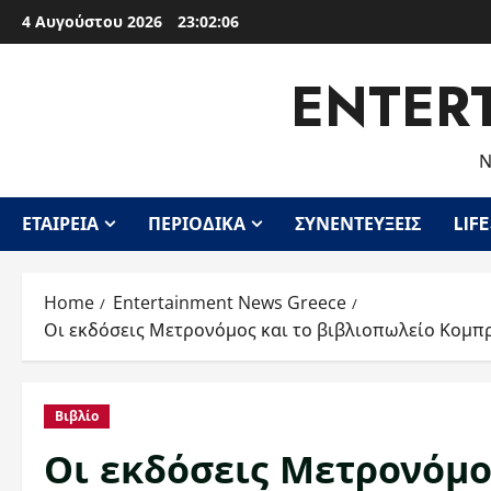
Skip
4 Αυγούστου 2026
23:02:07
to
content
ENTER
Ν
ΕΤΑΙΡΕΊΑ
ΠΕΡΙΟΔΙΚΆ
ΣΥΝΕΝΤΕΎΞΕΙΣ
LIF
Home
Entertainment News Greece
Οι εκδόσεις Μετρονόμος και το βιβλιοπωλείο Κομπ
Βιβλίο
Οι εκδόσεις Μετρονόμο