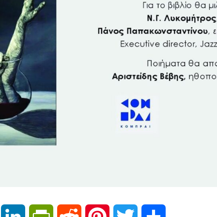
Email
LinkedIn
PrintFriendly
Reddit
Pinterest
Twitter
Μοιραστείτε