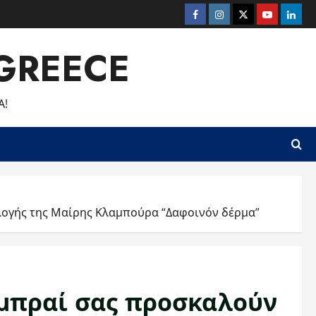
Facebook
Instagram
Twitter
Youtube
Linke
GREECE
Α!
λογής της Μαίρης Κλαμπούρα “Δαφοινόν δέρμα”
ομπραί σας προσκαλούν