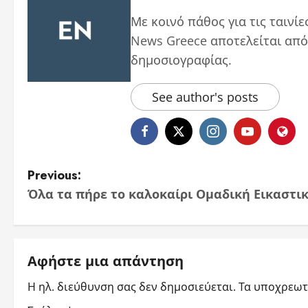
Με κοινό πάθος για τις ταινίε
News Greece αποτελείται από
δημοσιογραφίας.
See author's posts
P
Previous:
Όλα τα πήρε το καλοκαίρι Ομαδική Εικαστι
o
s
t
Αφήστε μια απάντηση
Η ηλ. διεύθυνση σας δεν δημοσιεύεται.
Τα υποχρεωτ
n