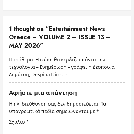
a
v
1 thought on “
Entertainment News
i
Greece – VOLUME 2 – ISSUE 13 –
MAY 2026
”
g
a
Παράθεμα:
Η φύση θα κερδίζει πάντα την
τεχνολογία – Ενημέρωση – γράφει η Δέσποινα
t
Δημότση, Despina Dimotsi
i
Αφήστε μια απάντηση
o
Η ηλ. διεύθυνση σας δεν δημοσιεύεται.
Τα
n
υποχρεωτικά πεδία σημειώνονται με
*
Σχόλιο
*