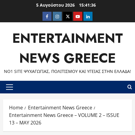
Skip
5 Αυγούστου 2026
15:41:37
to
Facebook
Instagram
Twitter
Youtube
LinkedIn
content
ENTERTAINMENT
NEWS GREECE
ΝΟ1 SITE ΨΥΧΑΓΩΓΊΑΣ, ΠΟΛΙΤΙΣΜΟΎ ΚΑΙ ΥΓΕΊΑΣ ΣΤΗΝ ΕΛΛΆΔΑ!
Primary
Menu
Home
Entertainment News Greece
Entertainment News Greece – VOLUME 2 – ISSUE
13 – MAY 2026