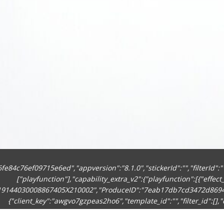
84c76ef09715e6ed","appversion":"8.1.0","stickerId":"","filterId":"",
["playfunction"],"capability_extra_v2":{"playfunction":[{"eff
119144030008867405X210002","ProduceID":"7eab17db7cd3472d86940
{"client_key":"awgvo7gzpeas2ho6","template_id":"","filter_id":[],