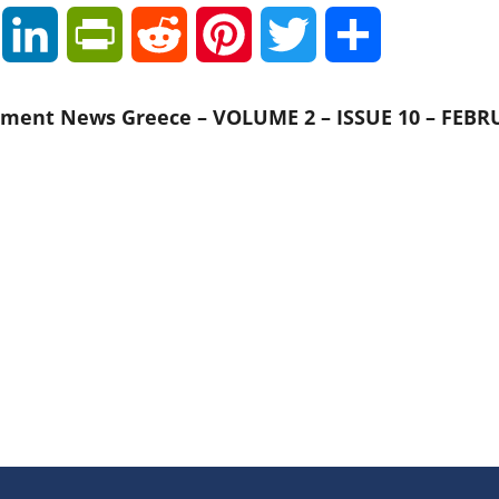
Email
LinkedIn
PrintFriendly
Reddit
Pinterest
Twitter
Μοιραστείτε
nment News Greece – VOLUME 2 – ISSUE 10 – FEBR