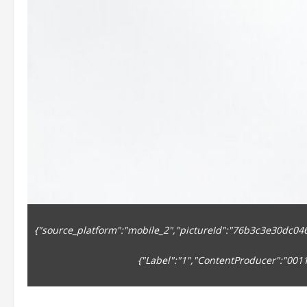
{"source_platform":"mobile_2","pictureId":"76b3c3e30dc046fe
{"Label":"1","ContentProducer":"00