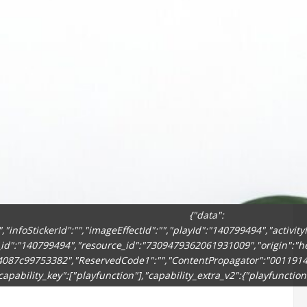
{"data":
"infoStickerId":"","imageEffectId":"","playId":"140799494","activit
ect_id":"140799494","resource_id":"7309479362061931009","origin":"h
87c99753382","ReservedCode1":"","ContentPropagator":"001191440
"capability_key":["playfunction"],"capability_extra_v2":{"playfuncti