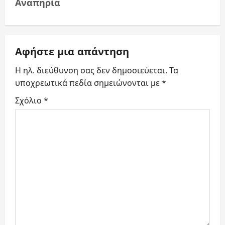
n
Αναπηρία
a
v
Αφήστε μια απάντηση
i
Η ηλ. διεύθυνση σας δεν δημοσιεύεται.
Τα
υποχρεωτικά πεδία σημειώνονται με
*
g
Σχόλιο
*
a
t
i
o
n