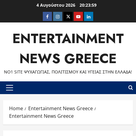
Skip
4 Αυγούστου 2026
20:24:00
to
Facebook
Instagram
Twitter
Youtube
LinkedIn
content
ENTERTAINMENT
NEWS GREECE
ΝΟ1 SITE ΨΥΧΑΓΩΓΊΑΣ, ΠΟΛΙΤΙΣΜΟΎ ΚΑΙ ΥΓΕΊΑΣ ΣΤΗΝ ΕΛΛΆΔΑ!
Primary
Menu
Home
Entertainment News Greece
Entertainment News Greece