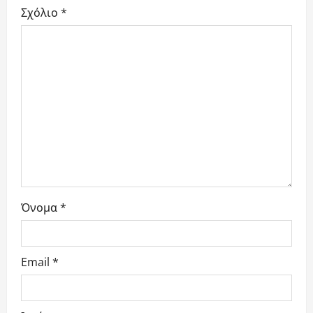
Σχόλιο
*
a
t
i
o
n
Όνομα
*
Email
*