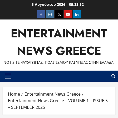
Skip
5 Αυγούστου 2026
05:33:54
to
Facebook
Instagram
Twitter
Youtube
LinkedIn
content
ENTERTAINMENT
NEWS GREECE
ΝΟ1 SITE ΨΥΧΑΓΩΓΊΑΣ, ΠΟΛΙΤΙΣΜΟΎ ΚΑΙ ΥΓΕΊΑΣ ΣΤΗΝ ΕΛΛΆΔΑ!
Primary
Menu
Home
Entertainment News Greece
Entertainment News Greece – VOLUME 1 – ISSUE 5
– SEPTEMBER 2025