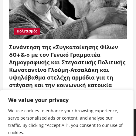
Πολιτισμός
Συνάντηση της «Συγκατοίκησης Φίλων
60+&-» με τον Γενικό Γραμματέα
Δημογραφικής και Στεγαστικής Πολιτικής
Κωνσταντίνο Γλούμη-Ατσαλάκη και
υψηλόβαθμα στελέχη αρμόδια για τη
στέγαση και την κοινωνική κατοικία
Entertainment News Greece
1 Αυγούστου 2026
We value your privacy
We use cookies to enhance your browsing experience,
Facebook
Instagram
Twitter
Youtube
LinkedIn
serve personalised ads or content, and analyse our
traffic. By clicking "Accept All", you consent to our use of
Facebook
Instagram
Twitter
Youtube
LinkedIn
cookies.