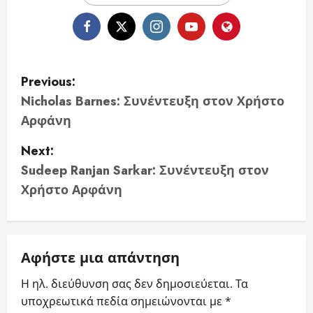
P
Previous:
o
Nicholas Barnes: Συνέντευξη στον Χρήστο
Αρφάνη
s
Next:
t
Sudeep Ranjan Sarkar: Συνέντευξη στον
n
Χρήστο Αρφάνη
a
v
Αφήστε μια απάντηση
i
Η ηλ. διεύθυνση σας δεν δημοσιεύεται.
Τα
υποχρεωτικά πεδία σημειώνονται με
*
g