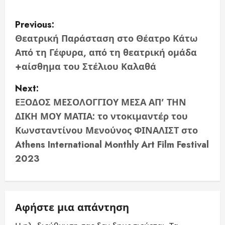
P
Previous:
o
Θεατρική Παράσταση στο Θέατρο Κάτω
Από τη Γέφυρα, από τη θεατρική ομάδα
s
+αίσθημα του Στέλιου Καλαθά
t
Next:
n
ΕΞΟΔΟΣ ΜΕΣΟΛΟΓΓΙΟΥ ΜΕΣΑ ΑΠ’ ΤΗΝ
ΔΙΚΗ ΜΟΥ ΜΑΤΙΑ: το ντοκιμαντέρ του
a
Κωνσταντίνου Μενούνος ΦΙΝΑΛΙΣΤ στο
v
Athens International Monthly Art Film Festival
2023
i
g
a
Αφήστε μια απάντηση