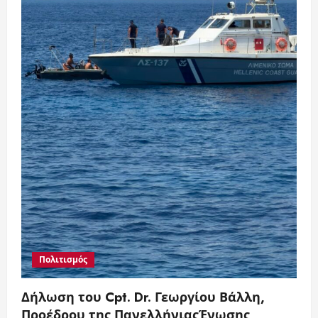
Πολιτισμός
Δήλωση του Cpt. Dr. Γεωργίου Βάλλη,
Προέδρου της ΠανελλήνιαςΈνωσης