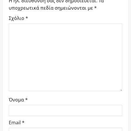
t
Η ηλ. διεύθυνση σας δεν δημοσιεύεται.
Τα
υποχρεωτικά πεδία σημειώνονται με
*
i
Σχόλιο
*
o
n
Όνομα
*
Email
*