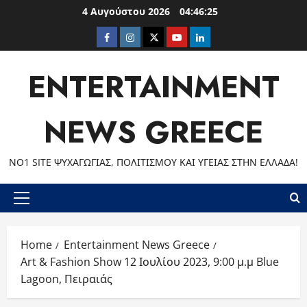
Skip
4 Αυγούστου 2026
04:46:26
to
Facebook
Instagram
Twitter
Youtube
LinkedIn
content
ENTERTAINMENT
NEWS GREECE
ΝΟ1 SITE ΨΥΧΑΓΩΓΊΑΣ, ΠΟΛΙΤΙΣΜΟΎ ΚΑΙ ΥΓΕΊΑΣ ΣΤΗΝ ΕΛΛΆΔΑ!
Primary
Menu
Home
Entertainment News Greece
Art & Fashion Show 12 Ιουλίου 2023, 9:00 μ.μ Blue
Lagoon, Πειραιάς