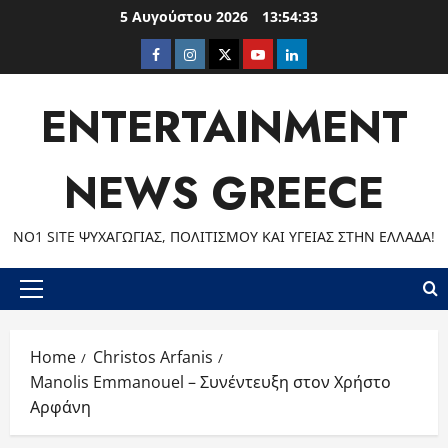
Skip
5 Αυγούστου 2026
13:54:34
to
Facebook
Instagram
Twitter
Youtube
LinkedIn
content
ENTERTAINMENT
NEWS GREECE
ΝΟ1 SITE ΨΥΧΑΓΩΓΊΑΣ, ΠΟΛΙΤΙΣΜΟΎ ΚΑΙ ΥΓΕΊΑΣ ΣΤΗΝ ΕΛΛΆΔΑ!
Primary
Menu
Home
Christos Arfanis
Manolis Emmanouel – Συνέντευξη στον Χρήστο
Αρφάνη