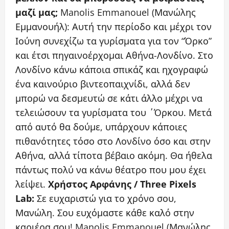
μαζί μας;
Manolis Emmanouel (Μανώλης
Εμμανουήλ): Αυτή την περίοδο και μέχρι τον
Ιούνη συνεχίζω τα γυρίσματα για τον “Όρκο”
και έτσι πηγαινοέρχομαι Αθήνα-Λονδίνο. Στο
Λονδίνο κάνω κάποια σπικάζ και ηχογραφώ
ένα καινούριο βιντεοπαιχνίδι, αλλά δεν
μπορώ να δεσμευτώ σε κάτι άλλο μέχρι να
τελειώσουν τα γυρίσματα του ΄Όρκου. Μετά
από αυτό θα δούμε, υπάρχουν κάποιες
πιθανότητες τόσο στο Λονδίνο όσο και στην
Αθήνα, αλλά τίποτα βέβαιο ακόμη. Θα ήθελα
πάντως πολύ να κάνω θέατρο που μου έχει
λείψει.
Χρήστος Αρφάνης / Three Pixels
Lab:
Σε ευχαριστώ για το χρόνο σου,
Μανώλη. Σου ευχόμαστε κάθε καλό στην
καριέρα σου! Manolis Emmanouel (Μανώλης