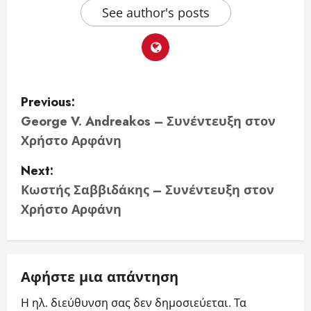
See author's posts
P
Previous:
o
George V. Andreakos – Συνέντευξη στον
Χρήστο Αρφάνη
s
Next:
t
Κωστής Σαββιδάκης – Συνέντευξη στον
n
Χρήστο Αρφάνη
a
v
Αφήστε μια απάντηση
i
Η ηλ. διεύθυνση σας δεν δημοσιεύεται.
Τα