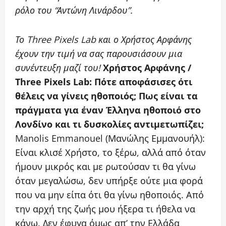
ρόλο του “Αντώνη Λινάρδου”.
Το Three Pixels Lab και ο Χρήστος Αρφάνης
έχουν την τιμή να σας παρουσιάσουν μια
συνέντευξη μαζί του!
Χρήστος Αρφάνης /
Three Pixels Lab: Πότε αποφάσισες ότι
θέλεις να γίνεις ηθοποιός; Πως είναι τα
πράγματα για έναν Έλληνα ηθοποιό στο
Λονδίνο και τι δυσκολίες αντιμετωπίζει;
Manolis Emmanouel (Μανώλης Εμμανουήλ):
Είναι κλισέ Χρήστο, το ξέρω, αλλά από όταν
ήμουν μικρός και με ρωτούσαν τι θα γίνω
όταν μεγαλώσω, δεν υπήρξε ούτε μια φορά
που να μην είπα ότι θα γίνω ηθοποιός. Από
την αρχή της ζωής μου ήξερα τι ήθελα να
κάνω. Δεν έφυγα όμως απ’ την Ελλάδα