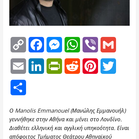
Copy
Facebook
Messenger
WhatsApp
Viber
Gmail
Link
Email
LinkedIn
PrintFriendly
Reddit
Pinterest
Twitter
Μοιραστείτε
Ο Manolis Emmanouel (Μανώλης Εμμανουήλ)
γεννήθηκε στην Αθήνα και μένει στο Λονδίνο.
Διαθέτει ελληνική και αγγλική υπηκοότητα. Είναι
απόφοιτος Τμήματος Θεάτρου Αθηναϊκού