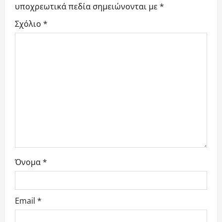
υποχρεωτικά πεδία σημειώνονται με
*
g
Σχόλιο
*
a
t
i
o
n
Όνομα
*
Email
*