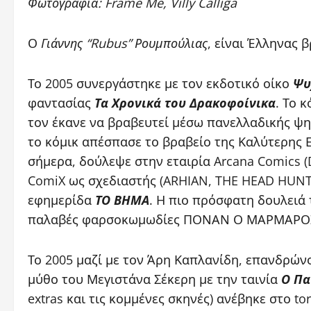
Φωτογραφία: Frame Me, Villy Calliga
Ο
Γιάννης “Rubus” Ρουμπούλιας
, είναι Έλληνας 
Το 2005 συνεργάστηκε με τον εκδοτικό οίκο
Ψυ
φαντασίας
Τα Χρονικά του Δρακοφοίνικα
. Το 
τον έκανε να βραβευτεί μέσω πανελλαδικής ψηφ
το κόμικ απέσπασε το βραβείο της Καλύτερης 
σήμερα, δούλεψε στην εταιρία Arcana Comics 
ComiX ως σχεδιαστής (ARHIAN, THE HEAD HUNTR
εφημερίδα
ΤΟ ΒΗΜΑ
. Η πιο πρόσφατη δουλειά 
παλαβές φαρσοκωμωδίες ΠΟΝΑΝ Ο ΜΑΡΜΑΡΟΣ,
Το 2005 μαζί με τον Άρη Καπλανίδη, επανδρών
μύθο του Μεγιστάνα Σέκερη με την ταινία
Ο Πα
extras και τις κομμένες σκηνές) ανέβηκε στο t