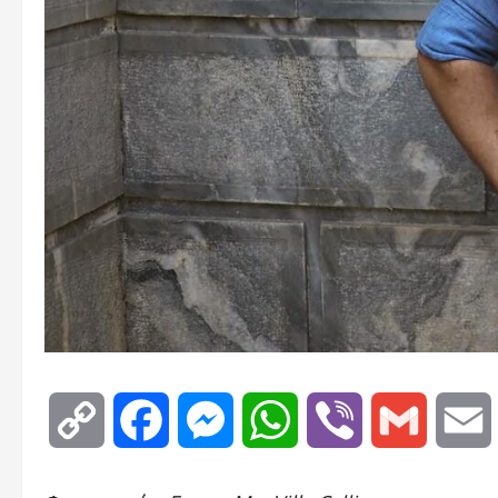
Copy
Facebook
Messenger
WhatsApp
Viber
Gmail
Link