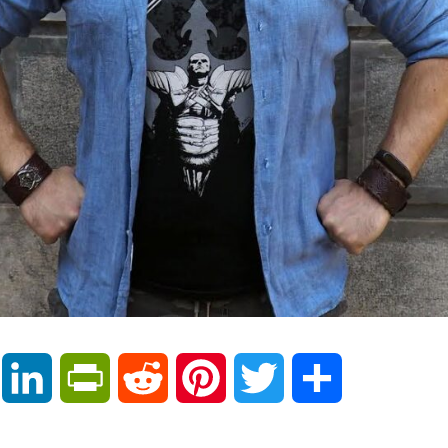
Email
LinkedIn
PrintFriendly
Reddit
Pinterest
Twitter
Μοιραστείτε