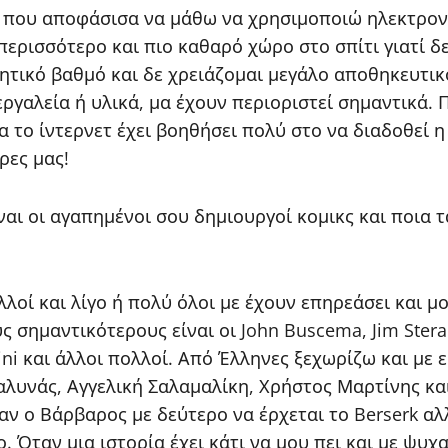
 που αποφάσισα να μάθω να χρησιμοποιώ ηλεκτρονι
περισσότερο και πιο καθαρό χώρο στο σπίτι γιατί 
τικό βαθμό και δε χρειάζομαι μεγάλο αποθηκευτικό
γαλεία ή υλικά, μα έχουν περιοριστεί σημαντικά. 
α το ίντερνετ έχει βοηθήσει πολύ στο να διαδοθεί 
ρες μας!
ναι οι αγαπημένοι σου δημιουργοί κομικς και ποια 
λοί και λίγο ή πολύ όλοι με έχουν επηρεάσει και μ
σημαντικότερους είναι οι John Buscema, Jim Steranko
arini και άλλοι πολλοί. Από Έλληνες ξεχωρίζω και μ
ιαλυνάς, Αγγελική Σαλαμαλίκη, Χρήστος Μαρτίνης κα
ν ο Βάρβαρος με δεύτερο να έρχεται το Berserk αλλά
 Όταν μια ιστορία έχει κάτι να μου πει και με ψυχα