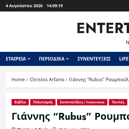
Skip
4 Αυγούστου 2026
14:09:20
to
content
ENTER
Ν
ΕΤΑΙΡΕΊΑ
ΠΕΡΙΟΔΙΚΆ
ΣΥΝΕΝΤΕΎΞΕΙΣ
LIF
Home
Christos Arfanis
Γιάννης “Rubus” Ρουμπούλ
Βιβλίο
Πολιτισμός
Συνεντεύξεις / Interviews
Ταινίες
Γιάννης “Rubus” Ρουμπ