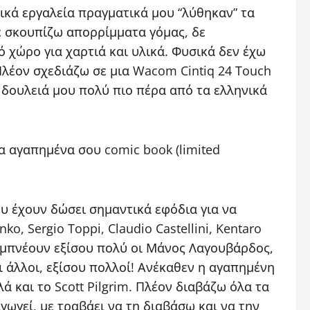
κά εργαλεία πραγματικά μου “λύθηκαν” τα
δε σκουπίζω απορρίμματα γόμας, δε
 χώρο για χαρτιά και υλικά. Φυσικά δεν έχω
Πλέον σχεδιάζω σε μια Wacom Cintiq 24 Touch
η δουλειά μου πολύ πιο πέρα από τα ελληνικά
τα αγαπημένα σου comic book (limited
ου έχουν δώσει σημαντικά εφόδια για να
, Sergio Toppi, Claudio Castellini, Kentaro
ε εμπνέουν εξίσου πολύ οι Μάνος Λαγουβάρδος,
ι άλλοι, εξίσου πολλοί! Ανέκαθεν η αγαπημένη
 και το Scott Pilgrim. Πλέον διαβάζω όλα τα
γωγεί, με τραβάει να τη διαβάσω και να την