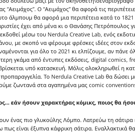
οδο δουλεύω μαζί με τον σκηνοθέτη\σεναριογράφο 
ς “Αειμάχος”. Ο “Αειμάχος” θα αφορά τις περιπέτει
ώτο άλμπουμ θα αφορά μια περιπέτεια κατά το 1821 μ
ριστίες έχει από μένα κι ο Θανάσης Πετρόπουλος γ
εκδοθεί μέσω του Nerdula Creative Lab, ενός εκδο
άνου, με σκοπό να φέρουμε φρέσκες ιδέες στον εκδο
ναμένονται για όλο το 2021 κι ελπίζουμε, αν πάνε 
ερη γκάμα από έντυπες εκδόσεις, digital comics, f
υ βρίσκεται υπό κατασκευή. Μόλις ολοκληρωθεί η κα
α προπαραγγελία. Το Nerdula Creative Lab θα δώσει
ούμε ζωντανά στα αγαπημένα μας comic conventions
λος… εάν ήσουν χαρακτήρας κόμικς, ποιος θα ήσο
υν ένας πιο γλυκούλης Λόμπο. Λατρεύω τη σάτιρα κ
ω πως είναι έξυπνα κάφρικη σάτιρα. Εναλλακτικά 