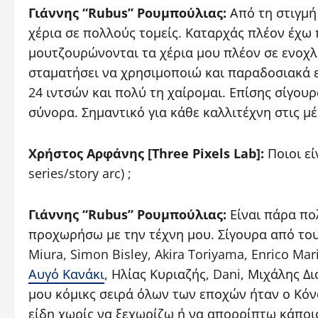
Γιάννης “Rubus” Ρουμπούλιας:
Από τη στιγμή
χέρια σε πολλούς τομείς. Καταρχάς πλέον έχω 
μουτζουρώνονται τα χέρια μου πλέον σε ενοχλη
σταματήσει να χρησιμοποιώ και παραδοσιακά ερ
24 ιντσών και πολύ τη χαίρομαι. Επίσης σίγουρ
σύνορα. Σημαντικό για κάθε καλλιτέχνη στις μέ
Χρήστος Αρφάνης [Three Pixels Lab]:
Ποιοι εί
series/story arc) ;
Γιάννης “Rubus” Ρουμπούλιας:
Είναι πάρα πολ
προχωρήσω με την τέχνη μου. Σίγουρα από τους 
Miura, Simon Bisley, Akira Toriyama, Enrico M
Αυγό Κανάκι
, Ηλίας Κυριαζής, Dani, Μιχάλης Δ
μου κόμικς σειρά όλων των εποχών ήταν ο Κόνα
είδη χωρίς να ξεχωρίζω ή να απορρίπτω κάποιο.