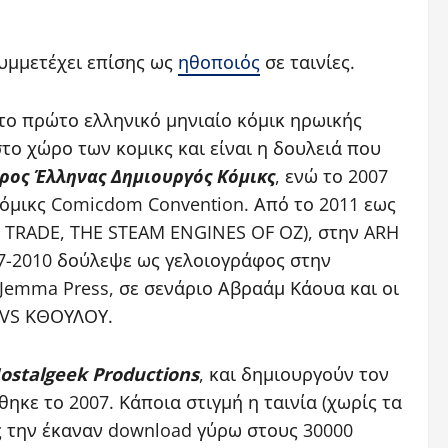
Συμμετέχει επίσης ως
ηθοποιός
σε ταινίες.
το πρώτο ελληνικό μηνιαίο κόμικ ηρωικής
το χώρο των κομικς και είναι η δουλειά που
ρος Έλληνας Δημιουργός Κόμικς
, ενώ το 2007
κόμικς Comicdom Convention. Από το 2011 εως
E TRADE, THE STEAM ENGINES OF OZ), στην ARH
07-2010 δούλεψε ως γελοιογράφος στην
 Jemma Press, σε σενάριο Αβραάμ Κάουα και οι
VS ΚΘΟΥΛΟΥ.
ostalgeek Productions
, και δημιουργούν τον
ηκε το 2007. Κάποια στιγμή η ταινία (χωρίς τα
νες την έκαναν download γύρω στους 30000