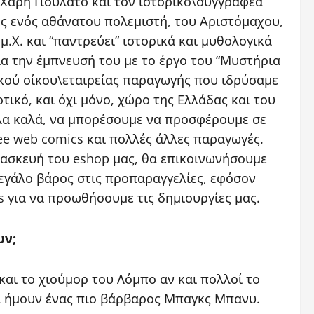
Χάρη Γιουλάτο και τον ιστορικό\συγγραφέα
ες ενός αθάνατου πολεμιστή, του Αριστόμαχου,
.Χ. και “παντρεύει” ιστορικά και μυθολογικά
ια την έμπνευσή του με το έργο του “Μυστήρια
τικού οίκου\εταιρείας παραγωγής που ιδρύσαμε
τικό, και όχι μόνο, χώρο της Ελλάδας και του
όλα καλά, να μπορέσουμε να προσφέρουμε σε
ree web comics και πολλές άλλες παραγωγές.
τασκευή του eshop μας, θα επικοινωνήσουμε
 μεγάλο βάρος στις προπαραγγελίες, εφόσον
 για να προωθήσουμε τις δημιουργίες μας.
υν;
αι το χιούμορ του Λόμπο αν και πολλοί το
θα ήμουν ένας πιο βάρβαρος Μπαγκς Μπανυ.