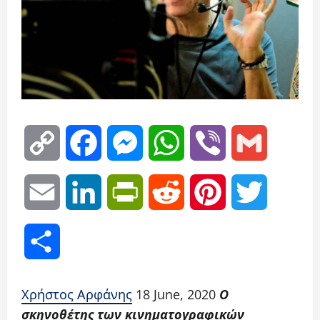
Copy
Facebook
Messenger
WhatsApp
Viber
Gmail
Link
Email
LinkedIn
PrintFriendly
Reddit
Pinterest
Twitter
Μοιραστείτε
Χρήστος Αρφάνης
18 June, 2020
Ο
σκηνοθέτης των κινηματογραφικών