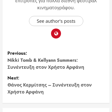
επιτροπές για πολλά διεθνή φεστιβάλ
κινηματογράφου.
See author's posts
P
Previous:
o
Nikki Tomb & Kellyann Summers:
Συνέντευξη στον Χρήστο Αρφάνη
s
Next:
t
Θάνος Κερμίτσης – Συνέντευξη στον
n
Χρήστο Αρφάνη
a