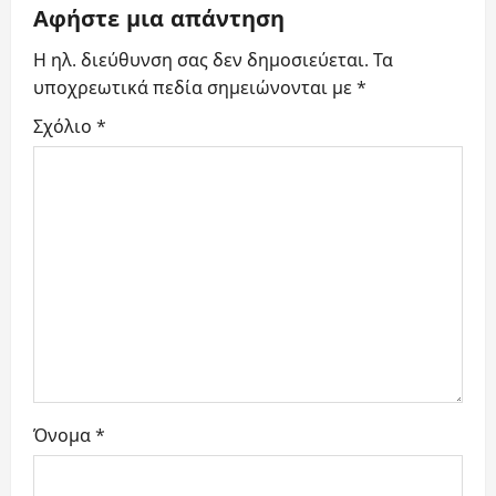
v
Αφήστε μια απάντηση
i
Η ηλ. διεύθυνση σας δεν δημοσιεύεται.
Τα
υποχρεωτικά πεδία σημειώνονται με
*
g
Σχόλιο
*
a
t
i
o
n
Όνομα
*