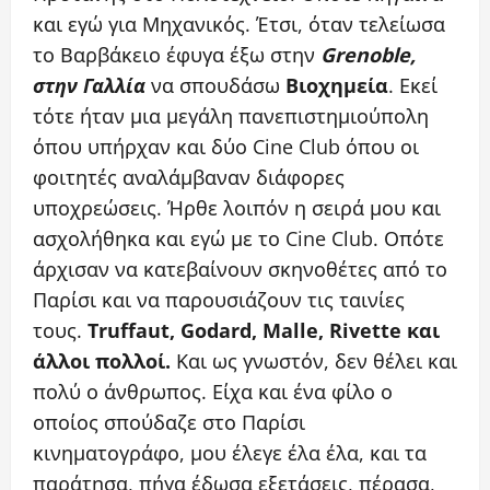
και εγώ για Μηχανικός. Έτσι, όταν τελείωσα
το Βαρβάκειο έφυγα έξω στην
Grenoble,
στην Γαλλία
να σπουδάσω
Βιοχημεία
. Εκεί
τότε ήταν μια μεγάλη πανεπιστημιούπολη
όπου υπήρχαν και δύο Cine Club όπου οι
φοιτητές αναλάμβαναν διάφορες
υποχρεώσεις. Ήρθε λοιπόν η σειρά μου και
ασχολήθηκα και εγώ με το Cine Club. Οπότε
άρχισαν να κατεβαίνουν σκηνοθέτες από το
Παρίσι και να παρουσιάζουν τις ταινίες
τους.
Truffaut, Godard, Malle, Rivette και
άλλοι πολλοί.
Και ως γνωστόν, δεν θέλει και
πολύ ο άνθρωπος. Είχα και ένα φίλο ο
οποίος σπούδαζε στο Παρίσι
κινηματογράφο, μου έλεγε έλα έλα, και τα
παράτησα, πήγα έδωσα εξετάσεις, πέρασα,