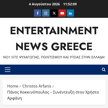
Skip
4 Αυγούστου 2026
11:52:10
to
Facebook
Instagram
Twitter
Youtube
LinkedIn
content
ENTERTAINMENT
NEWS GREECE
ΝΟ1 SITE ΨΥΧΑΓΩΓΊΑΣ, ΠΟΛΙΤΙΣΜΟΎ ΚΑΙ ΥΓΕΊΑΣ ΣΤΗΝ ΕΛΛΆΔΑ!
Primary
Menu
Home
Christos Arfanis
Πάνος Κοκκινόπουλος – Συνέντευξη στον Χρήστο
Αρφάνη