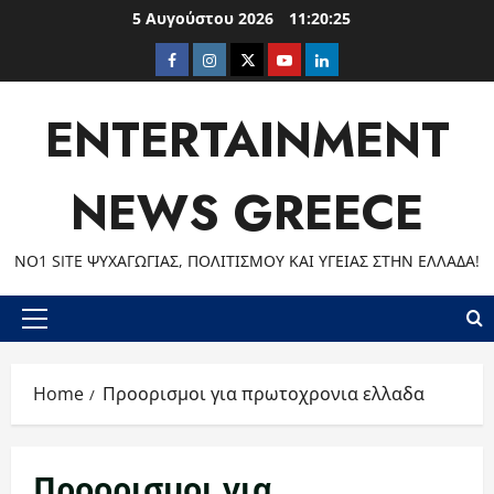
Skip
5 Αυγούστου 2026
11:20:26
to
Facebook
Instagram
Twitter
Youtube
LinkedIn
content
ENTERTAINMENT
NEWS GREECE
ΝΟ1 SITE ΨΥΧΑΓΩΓΊΑΣ, ΠΟΛΙΤΙΣΜΟΎ ΚΑΙ ΥΓΕΊΑΣ ΣΤΗΝ ΕΛΛΆΔΑ!
Primary
Menu
Home
Προορισμοι για πρωτοχρονια ελλαδα
Προορισμοι για