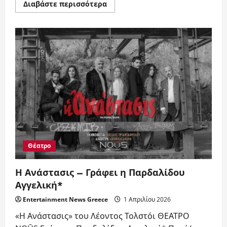
Read
Διαβάστε περισσότερα
more
about
Angel
Pardalos:
Αποκάλυψη
της
αφίσας
της
ταινίας
Θέατρο
Η Ανάστασις – Γράφει η Παρδαλίδου
Αγγελική*
Entertainment News Greece
1 Απριλίου 2026
«Η Ανάστασις» του Λέοντος Τολστόι ΘΕΑΤΡΟ