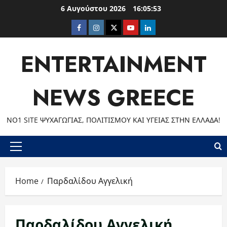
Skip
6 Αυγούστου 2026
16:05:54
to
Facebook
Instagram
Twitter
Youtube
LinkedIn
content
ENTERTAINMENT
NEWS GREECE
ΝΟ1 SITE ΨΥΧΑΓΩΓΊΑΣ, ΠΟΛΙΤΙΣΜΟΎ ΚΑΙ ΥΓΕΊΑΣ ΣΤΗΝ ΕΛΛΆΔΑ!
Primary
Menu
Home
Παρδαλίδου Αγγελική
Παρδαλίδου Αγγελική