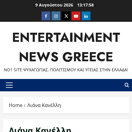
Skip
9 Αυγούστου 2026
13:17:58
to
Facebook
Instagram
Twitter
Youtube
LinkedIn
content
ENTERTAINMENT
NEWS GREECE
ΝΟ1 SITE ΨΥΧΑΓΩΓΊΑΣ, ΠΟΛΙΤΙΣΜΟΎ ΚΑΙ ΥΓΕΊΑΣ ΣΤΗΝ ΕΛΛΆΔΑ!
Primary
Menu
Home
Λιάνα Κανέλλη
Λιάνα Κανέλλη