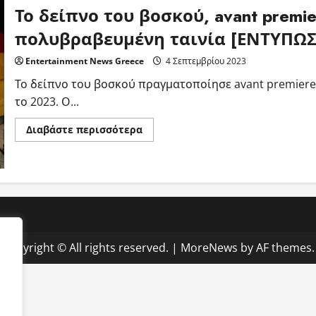
Το δείπνο του βοσκού, avant premie
πολυβραβευμένη ταινία [ΕΝΤΥΠΩΣ
Entertainment News Greece
4 Σεπτεμβρίου 2023
Το δείπνο του βοσκού πραγματοποίησε avant premiere
το 2023. Ο...
Read
Διαβάστε περισσότερα
more
about
Το
δείπνο
του
βοσκού,
avant
premiere
για
την
διεθνή
Copyright © All rights reserved.
|
MoreNews
by AF themes.
πολυβραβευμένη
ταινία
[ΕΝΤΥΠΩΣΕΙΣ]