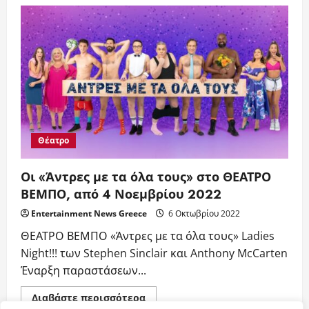
«Άντρες
με
τα
όλα
τους»
Θέατρο
Οι «Άντρες με τα όλα τους» στο ΘΕΑΤΡΟ
ΒΕΜΠΟ, από 4 Νοεμβρίου 2022
Entertainment News Greece
6 Οκτωβρίου 2022
ΘΕΑΤΡΟ ΒΕΜΠΟ «Άντρες με τα όλα τους» Ladies
Night!!! των Stephen Sinclair και Anthony McCarten
Έναρξη παραστάσεων...
Read
Διαβάστε περισσότερα
more