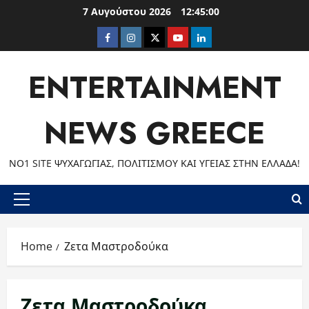
Skip
7 Αυγούστου 2026
12:45:00
to
Facebook
Instagram
Twitter
Youtube
LinkedIn
content
ENTERTAINMENT
NEWS GREECE
ΝΟ1 SITE ΨΥΧΑΓΩΓΊΑΣ, ΠΟΛΙΤΙΣΜΟΎ ΚΑΙ ΥΓΕΊΑΣ ΣΤΗΝ ΕΛΛΆΔΑ!
Primary
Menu
Home
Ζετα Μαστροδούκα
Ζετα Μαστροδούκα