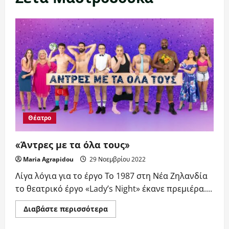
Θέατρο
«Άντρες με τα όλα τους»
Maria Agrapidou
29 Νοεμβρίου 2022
Λίγα λόγια για το έργο Το 1987 στη Νέα Ζηλανδία
το θεατρικό έργο «Lady’s Night» έκανε πρεμιέρα....
Read
Διαβάστε περισσότερα
more
about